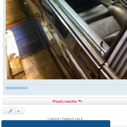
www.bmwe24.nl
Plaats reactie
1 bericht • Pagina
1
van
1