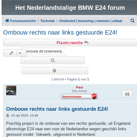
Het Nederlandstalige BMW E24 forum
Forumoverzicht
Techniek
Onderstel | besturing | remmen | uitlaat
o
Ombouw rechts naar links gestuurde E24!
e
Plaats reactie
k
Zoek
Uitgebreid zoeken
1 bericht • Pagina
1
van
1
Paul
Site Admin
Ombouw rechts naar links gestuurde E24!
B
15 okt 2020, 13:46
e
r
Prachtig project is de ombouw van een rechts gestuurde, uit Engeland
i
afkomstige E24 naar een voor de Nederlandse wegen geschikt links
c
h
gestuurd model. Vakwerk, uitgevoerd in Nederland.