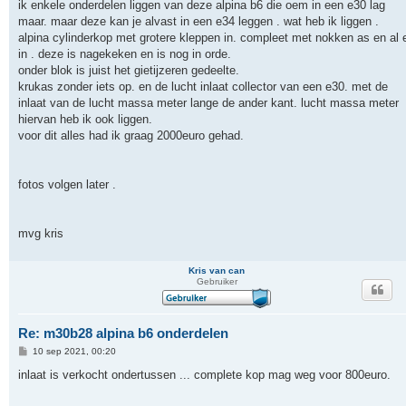
r
ik enkele onderdelen liggen van deze alpina b6 die oem in een e30 lag
i
maar. maar deze kan je alvast in een e34 leggen . wat heb ik liggen .
c
h
alpina cylinderkop met grotere kleppen in. compleet met nokken as en al 
t
in . deze is nagekeken en is nog in orde.
onder blok is juist het gietijzeren gedeelte.
krukas zonder iets op. en de lucht inlaat collector van een e30. met de
inlaat van de lucht massa meter lange de ander kant. lucht massa meter
hiervan heb ik ook liggen.
voor dit alles had ik graag 2000euro gehad.
fotos volgen later .
mvg kris
Kris van can
Gebruiker
Re: m30b28 alpina b6 onderdelen
B
10 sep 2021, 00:20
e
r
inlaat is verkocht ondertussen ... complete kop mag weg voor 800euro.
i
c
h