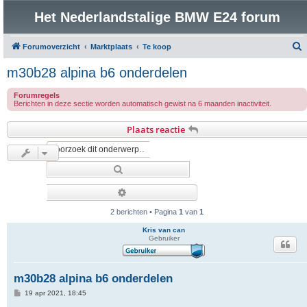
Het Nederlandstalige BMW E24 forum
Forumoverzicht
Marktplaats
Te koop
o
m30b28 alpina b6 onderdelen
e
Forumregels
k
Berichten in deze sectie worden automatisch gewist na 6 maanden inactiviteit.
Plaats reactie
Zoek
Uitgebreid zoeken
2 berichten • Pagina
1
van
1
Kris van can
Gebruiker
m30b28 alpina b6 onderdelen
B
19 apr 2021, 18:45
e