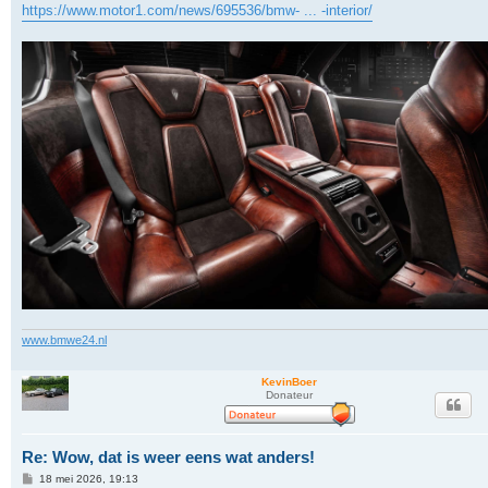
t
https://www.motor1.com/news/695536/bmw- ... -interior/
www.bmwe24.nl
KevinBoer
Donateur
Re: Wow, dat is weer eens wat anders!
B
18 mei 2026, 19:13