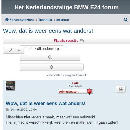
Het Nederlandstalige BMW E24 forum
Forumoverzicht
Techniek
Interieur
o
Wow, dat is weer eens wat anders!
e
Plaats reactie
k
Zoek
Uitgebreid zoeken
2 berichten • Pagina
1
van
1
Paul
Site Admin
Wow, dat is weer eens wat anders!
B
14 mei 2026, 12:04
e
r
Misschien niet ieders smaak, maar wat een vakwerk!
i
Hier zijn echt verschrikkelijk veel uren en materialen in gaan zitten!
c
h