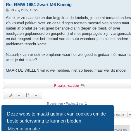
Re: BMW 1984 Zwart M6 Koenig
B
29 aug 2025, 13:55
e
r
Als ik er zo naar kijken dan krijg ik al de kriebels, je neemt iemand anders
i
z'n knutsel pakket over. en deze dingen roesten meestal van binnen naar
c
h
buiten af omdat ze niet goed behandeld zijn (tegen de roest, of over
t
roestgaten geplamuurd en gespoten,) of met pompnagels zijn vastgemaak
en dat reageert met het metaal van de auto waardoor je in allerlei andere
problemen terecht komt...
Natuurlijk zijn er ook exemplaren waar het wel goed is gedaan hé, maar h
weet je dat zeker?
MAAR DE WIELEN wil ik wel hebben, niet zo breed maar wel dit model..
Plaats reactie
5 berichten • Pagina
1
van
1
Deze website maakt gebruik van cookies om de
Ga naar
beste surfervaring te kunnen bieden.
Meer informatie
Forumoverzicht
Verwijder cookies
Alle tijden zijn
UTC+02:00