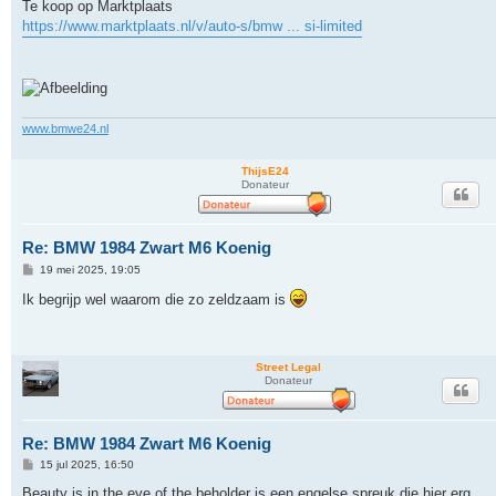
r
Te koop op Marktplaats
i
https://www.marktplaats.nl/v/auto-s/bmw ... si-limited
c
h
t
www.bmwe24.nl
ThijsE24
Donateur
Re: BMW 1984 Zwart M6 Koenig
B
19 mei 2025, 19:05
e
r
Ik begrijp wel waarom die zo zeldzaam is
i
c
h
t
Street Legal
Donateur
Re: BMW 1984 Zwart M6 Koenig
B
15 jul 2025, 16:50
e
r
Beauty is in the eye of the beholder is een engelse spreuk die hier erg