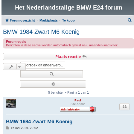
Het Nederlandstalige BMW E24 forum
Forumoverzicht
Marktplaats
Te koop
o
BMW 1984 Zwart M6 Koenig
e
Forumregels
k
Berichten in deze sectie worden automatisch gewist na 6 maanden inactiviteit.
Plaats reactie
Zoek
Uitgebreid zoeken
5 berichten • Pagina
1
van
1
Paul
Site Admin
BMW 1984 Zwart M6 Koenig
B
15 mei 2025, 20:02
e