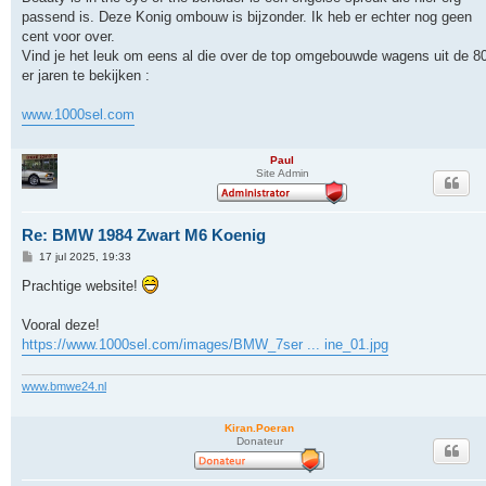
i
passend is. Deze Konig ombouw is bijzonder. Ik heb er echter nog geen
c
h
cent voor over.
t
Vind je het leuk om eens al die over de top omgebouwde wagens uit de 8
er jaren te bekijken :
www.1000sel.com
Paul
Site Admin
Re: BMW 1984 Zwart M6 Koenig
B
17 jul 2025, 19:33
e
r
Prachtige website!
i
c
h
Vooral deze!
t
https://www.1000sel.com/images/BMW_7ser ... ine_01.jpg
www.bmwe24.nl
Kiran.Poeran
Donateur