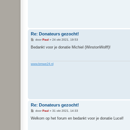
Re: Donateurs gezocht!
B
door
Paul
»
24 okt 2021, 19:53
e
r
Bedankt voor je donatie Michiel (WinstonWolff)!
i
c
h
t
www.bmwe24.nl
Re: Donateurs gezocht!
B
door
Paul
»
31 okt 2021, 14:33
e
r
Welkom op het forum en bedankt voor je donatie Lucel!
i
c
h