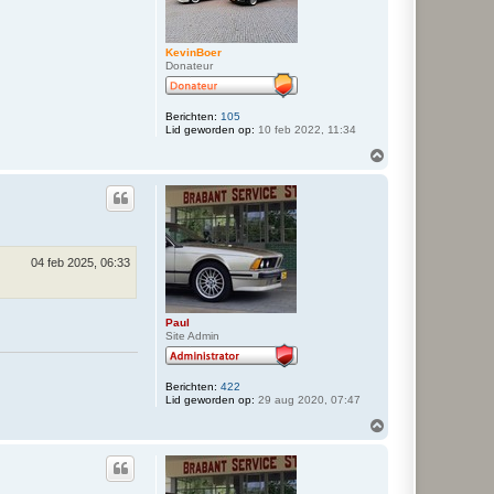
KevinBoer
Donateur
Berichten:
105
Lid geworden op:
10 feb 2022, 11:34
O
m
h
o
o
g
04 feb 2025, 06:33
Paul
Site Admin
Berichten:
422
Lid geworden op:
29 aug 2020, 07:47
O
m
h
o
o