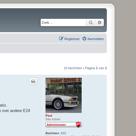
Zoek
Uitgebreid zoeken
Registreer
Aanmelden
10 berichten • Pagina
1
van
1
atis.
en met andere E24
Paul
Site Admin
Berichten:
422