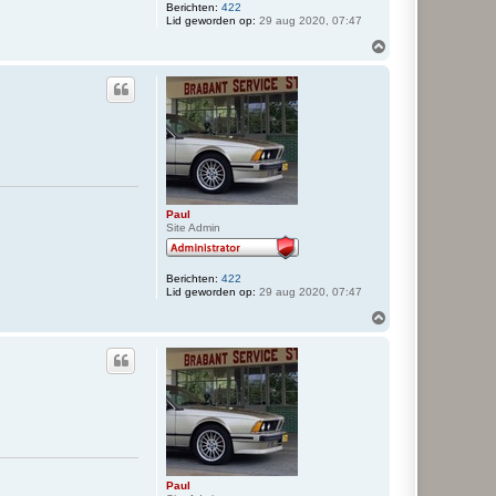
Berichten:
422
Lid geworden op:
29 aug 2020, 07:47
O
m
h
o
o
g
Paul
Site Admin
Berichten:
422
Lid geworden op:
29 aug 2020, 07:47
O
m
h
o
o
g
Paul