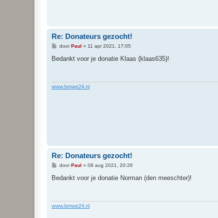
Re: Donateurs gezocht!
B
door
Paul
»
11 apr 2021, 17:05
e
r
Bedankt voor je donatie Klaas (klaas635)!
i
c
h
t
www.bmwe24.nl
Re: Donateurs gezocht!
B
door
Paul
»
08 aug 2021, 20:26
e
r
Bedankt voor je donatie Norman (den meeschter)!
i
c
h
t
www.bmwe24.nl