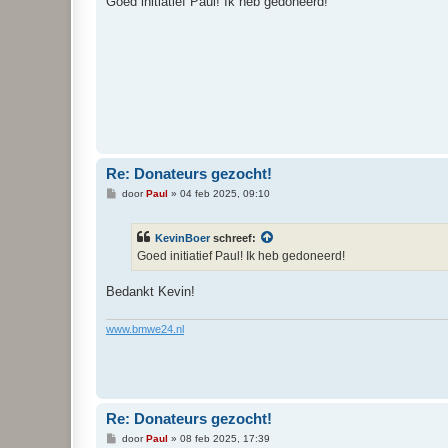
Goed initiatief Paul! Ik heb gedoneerd!
i
c
h
t
Re: Donateurs gezocht!
B
door
Paul
»
04 feb 2025, 09:10
e
r
i
KevinBoer
schreef:
c
h
Goed initiatief Paul! Ik heb gedoneerd!
t
Bedankt Kevin!
www.bmwe24.nl
Re: Donateurs gezocht!
B
door
Paul
»
08 feb 2025, 17:39