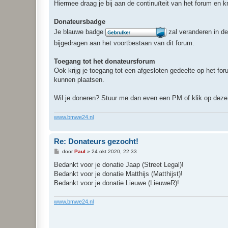
Hiermee draag je bij aan de continuïteit van het forum en kr
Donateursbadge
Je blauwe badge
zal veranderen in d
bijgedragen aan het voortbestaan van dit forum.
Toegang tot het donateursforum
Ook krijg je toegang tot een afgesloten gedeelte op het fo
kunnen plaatsen.
Wil je doneren? Stuur me dan even een PM of klik op dez
www.bmwe24.nl
Re: Donateurs gezocht!
B
door
Paul
»
24 okt 2020, 22:33
e
r
Bedankt voor je donatie Jaap (Street Legal)!
i
Bedankt voor je donatie Matthijs (Matthijst)!
c
h
Bedankt voor je donatie Lieuwe (LieuweR)!
t
www.bmwe24.nl