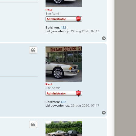
Paul
Site Admin
Berichten:
422
Lid geworden op:
29 aug 2020, 07:47
O
m
h
o
o
g
Paul
Site Admin
Berichten:
422
Lid geworden op:
29 aug 2020, 07:47
O
m
h
o
o
g