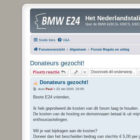
Het Nederlandsta
Voor de BMW 628CSi, 630CS, 630CS
Snelle links
V&A
Forumoverzicht
Algemeen
Forum Regels en uitleg
Donateurs gezocht!
Plaats reactie
Donateurs gezocht!
B
door
Paul
»
22 okt 2020, 20:00
e
r
Beste E24 vrienden,
i
c
h
Ik heb geprobeerd de kosten van dit forum laag te houden.
t
De kosten van de hosting en domeinnaam betaal ik uit mij
enthousiastelingen.
Wil je wat bijdragen aan de kosten?
Doneer dan het bescheiden bedrag van slechts € 5,00 per j