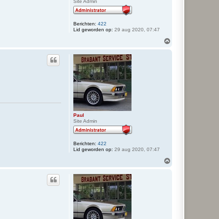
Site Admin
Berichten:
422
Lid geworden op:
29 aug 2020, 07:47
O
m
h
o
o
g
Paul
Site Admin
Berichten:
422
Lid geworden op:
29 aug 2020, 07:47
O
m
h
o
o
g