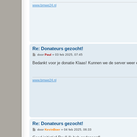
t
www.bmwe24.nl
Re: Donateurs gezocht!
B
door
Paul
»
03 feb 2025, 07:45
e
r
Bedankt voor je donatie Klaas! Kunnen we de server weer e
i
c
h
t
www.bmwe24.nl
Re: Donateurs gezocht!
B
door
KevinBoer
»
04 feb 2025, 06:33
e
r