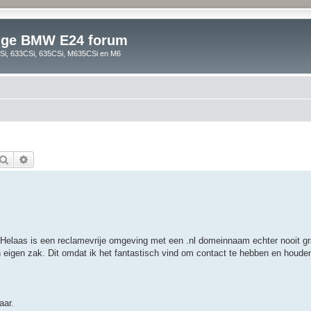
lige BMW E24 forum
i, 633CSi, 635CSi, M635CSi en M6
Zoek
Uitgebreid zoeken
 Helaas is een reclamevrije omgeving met een .nl domeinnaam echter nooit gr
n eigen zak. Dit omdat ik het fantastisch vind om contact te hebben en houd
aar.