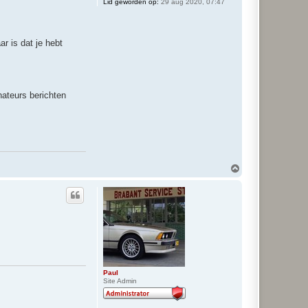
Lid geworden op:
29 aug 2020, 07:47
r is dat je hebt
nateurs berichten
O
m
h
o
o
g
Paul
Site Admin