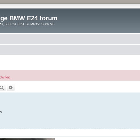
lige BMW E24 forum
i, 633CSi, 635CSi, M635CSi en M6
viteit.
Zoek
Uitgebreid zoeken
2?