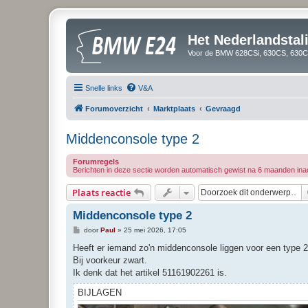
Het Nederlandsta
Voor de BMW 628CSi, 630CS, 630CS
Snelle links
V&A
Forumoverzicht
Marktplaats
Gevraagd
Middenconsole type 2
Forumregels
Berichten in deze sectie worden automatisch gewist na 6 maanden inacti
Plaats reactie
Middenconsole type 2
B
door
Paul
»
25 mei 2026, 17:05
e
r
Heeft er iemand zo'n middenconsole liggen voor een type 
i
Bij voorkeur zwart.
c
h
Ik denk dat het artikel 51161902261 is.
t
BIJLAGEN