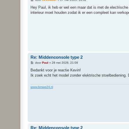
e
r
Hey Paul, ik heb er wel een maar dat is met de electrische 
i
interieur moet houden zodat ik er een compleet kan verkop
c
h
t
Re: Middenconsole type 2
B
door
Paul
»
28 mei 2026, 21:09
e
r
Bedankt voor je reactie Kevin!
i
Ik zoek echt het model zonder elektrische stoelbediening. 
c
h
t
www.bmwe24.nl
Re: Middenconsole type 2