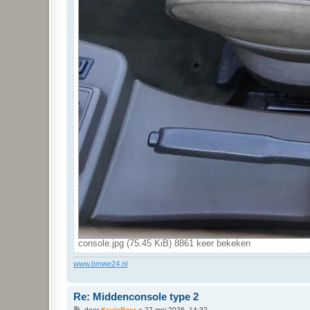
console.jpg (75.45 KiB) 8861 keer bekeken
www.bmwe24.nl
Re: Middenconsole type 2
B
door
KevinBoer
»
27 mei 2026, 14:32