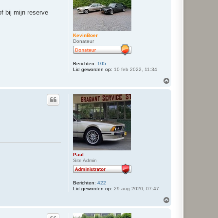
o
g
f bij mijn reserve
KevinBoer
Donateur
Berichten:
105
Lid geworden op:
10 feb 2022, 11:34
O
m
h
o
o
g
Paul
Site Admin
Berichten:
422
Lid geworden op:
29 aug 2020, 07:47
O
m
h