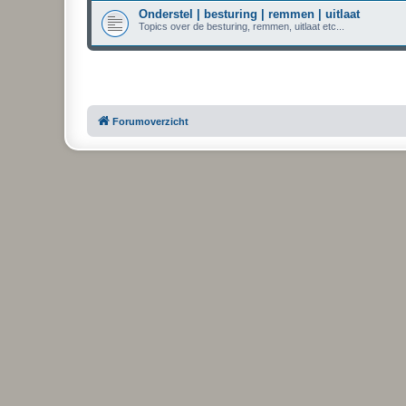
Onderstel | besturing | remmen | uitlaat
Topics over de besturing, remmen, uitlaat etc...
Forumoverzicht