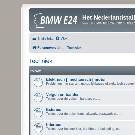
Het Nederlandsta
Voor de BMW 628CSi, 630CS, 630CS
Snelle links
V&A
Forumoverzicht
Techniek
Techniek
FORUM
Elektrisch | mechanisch | motor
Problemen met starten, motor, lekkages of elektrisch systeem
Velgen en banden
Topics over de velgen, banden, etc...
Exterieur
Topics over de buitenkant, lakwerk, plaatwerk etc...
Interieur
Topics over het interieur, dashboard, bekleding, etc...