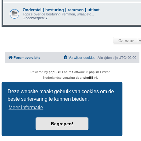
Onderstel | besturing | remmen | uitlaat
Topics over de besturing, remmen, uitlaat etc...
Onderwerpen:
7
Ga naar
Forumoverzicht
Verwijder cookies
Alle tijden zijn
UTC+02:00
Powered by
phpBB
® Forum Software © phpBB Limited
Nederlandse vertaling door
phpBB.nl
.
Privacy
|
Gebruikersvoorwaarden
Deze website maakt gebruik van cookies om de
beste surfervaring te kunnen bieden.
Meer informatie
Begrepen!