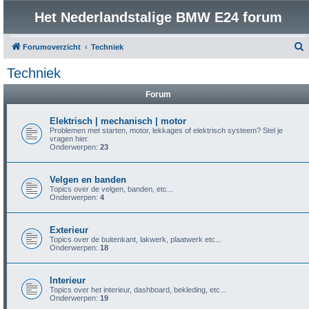
Het Nederlandstalige BMW E24 forum
Forumoverzicht
Techniek
o
Techniek
e
Forum
k
Elektrisch | mechanisch | motor
Problemen met starten, motor, lekkages of elektrisch systeem? Stel je
vragen hier.
Onderwerpen:
23
Velgen en banden
Topics over de velgen, banden, etc...
Onderwerpen:
4
Exterieur
Topics over de buitenkant, lakwerk, plaatwerk etc...
Onderwerpen:
18
Interieur
Topics over het interieur, dashboard, bekleding, etc...
Onderwerpen:
19