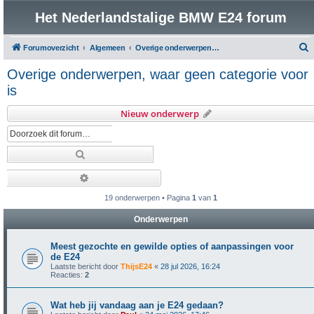
Het Nederlandstalige BMW E24 forum
Forumoverzicht
Algemeen
Overige onderwerpen, waar geen categorie voor is
o
Overige onderwerpen, waar geen categorie voor
e
is
k
Nieuw onderwerp
Zoek
Uitgebreid zoeken
19 onderwerpen • Pagina
1
van
1
Onderwerpen
Meest gezochte en gewilde opties of aanpassingen voor
de E24
Laatste bericht door
ThijsE24
«
28 jul 2026, 16:24
Reacties:
2
Wat heb jij vandaag aan je E24 gedaan?