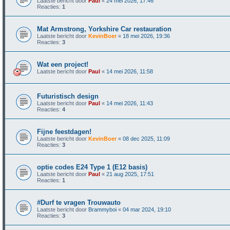
Laatste bericht door
Paul
«
24 mei 2026, 17:46
Reacties:
1
Mat Armstrong, Yorkshire Car restauration
Laatste bericht door
KevinBoer
«
18 mei 2026, 19:36
Reacties:
3
Wat een project!
Laatste bericht door
Paul
«
14 mei 2026, 11:58
Futuristisch design
Laatste bericht door
Paul
«
14 mei 2026, 11:43
Reacties:
4
Fijne feestdagen!
Laatste bericht door
KevinBoer
«
08 dec 2025, 11:09
Reacties:
3
optie codes E24 Type 1 (E12 basis)
Laatste bericht door
Paul
«
21 aug 2025, 17:51
Reacties:
1
#Durf te vragen Trouwauto
Laatste bericht door
Brammyboi
«
04 mar 2024, 19:10
Reacties:
3