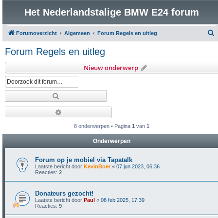
Het Nederlandstalige BMW E24 forum
Forumoverzicht
Algemeen
Forum Regels en uitleg
o
Forum Regels en uitleg
e
Nieuw onderwerp
k
Zoek
Uitgebreid zoeken
8 onderwerpen • Pagina
1
van
1
Onderwerpen
Forum op je mobiel via Tapatalk
Laatste bericht door
KevinBoer
«
07 jun 2023, 06:36
Reacties:
2
Donateurs gezocht!
Laatste bericht door
Paul
«
08 feb 2025, 17:39
Reacties:
9