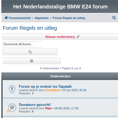
Het Nederlandstalige BMW E24 forum
Forumoverzicht
Algemeen
Forum Regels en uitleg
o
Forum Regels en uitleg
e
Nieuw onderwerp
k
Zoek
Uitgebreid zoeken
8 onderwerpen • Pagina
1
van
1
Onderwerpen
Forum op je mobiel via Tapatalk
Laatste bericht door
KevinBoer
«
07 jun 2023, 06:36
Reacties:
2
Donateurs gezocht!
Laatste bericht door
Paul
«
08 feb 2025, 17:39
Reacties:
9