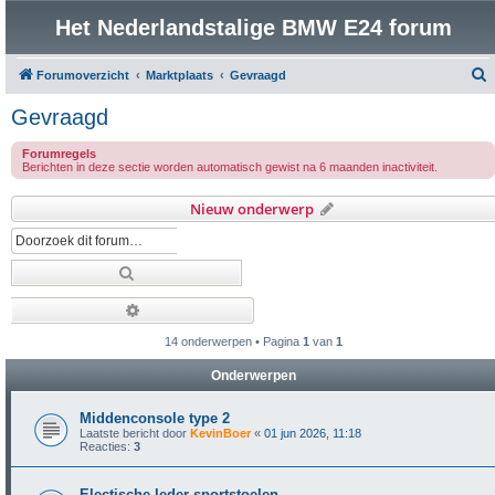
Het Nederlandstalige BMW E24 forum
Forumoverzicht
Marktplaats
Gevraagd
o
Gevraagd
e
Forumregels
k
Berichten in deze sectie worden automatisch gewist na 6 maanden inactiviteit.
Nieuw onderwerp
Zoek
Uitgebreid zoeken
14 onderwerpen • Pagina
1
van
1
Onderwerpen
Middenconsole type 2
Laatste bericht door
KevinBoer
«
01 jun 2026, 11:18
Reacties:
3
Electische leder sportstoelen