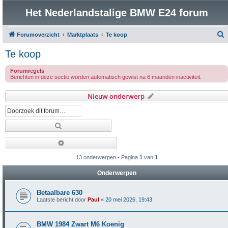
Het Nederlandstalige BMW E24 forum
Forumoverzicht
Marktplaats
Te koop
o
Te koop
e
Forumregels
k
Berichten in deze sectie worden automatisch gewist na 6 maanden inactiviteit.
Nieuw onderwerp
Zoek
Uitgebreid zoeken
13 onderwerpen • Pagina
1
van
1
Onderwerpen
Betaalbare 630
Laatste bericht door
Paul
«
20 mei 2026, 19:43
BMW 1984 Zwart M6 Koenig