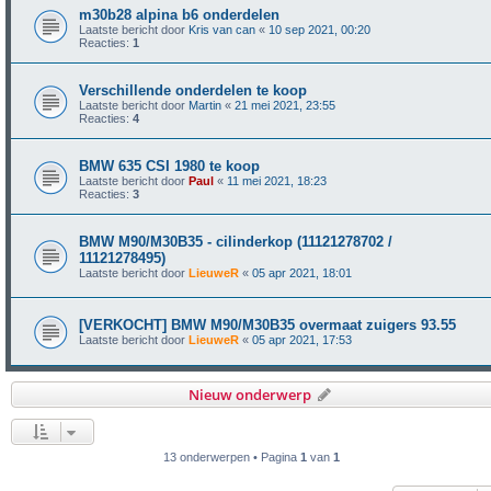
m30b28 alpina b6 onderdelen
Laatste bericht door
Kris van can
«
10 sep 2021, 00:20
Reacties:
1
Verschillende onderdelen te koop
Laatste bericht door
Martin
«
21 mei 2021, 23:55
Reacties:
4
BMW 635 CSI 1980 te koop
Laatste bericht door
Paul
«
11 mei 2021, 18:23
Reacties:
3
BMW M90/M30B35 - cilinderkop (11121278702 /
11121278495)
Laatste bericht door
LieuweR
«
05 apr 2021, 18:01
[VERKOCHT] BMW M90/M30B35 overmaat zuigers 93.55
Laatste bericht door
LieuweR
«
05 apr 2021, 17:53
Nieuw onderwerp
13 onderwerpen • Pagina
1
van
1