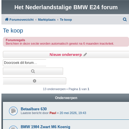
Het Nederlandstalige BMW E24 forum
Forumoverzicht
Marktplaats
Te koop
o
Te koop
e
Forumregels
k
Berichten in deze sectie worden automatisch gewist na 6 maanden inactiviteit.
Nieuw onderwerp
Zoek
Uitgebreid zoeken
13 onderwerpen • Pagina
1
van
1
Onderwerpen
Betaalbare 630
Laatste bericht door
Paul
«
20 mei 2026, 19:43
BMW 1984 Zwart M6 Koenig