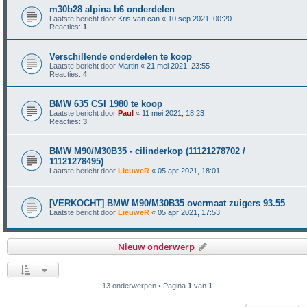
m30b28 alpina b6 onderdelen
Laatste bericht door
Kris van can
«
10 sep 2021, 00:20
Reacties:
1
Verschillende onderdelen te koop
Laatste bericht door
Martin
«
21 mei 2021, 23:55
Reacties:
4
BMW 635 CSI 1980 te koop
Laatste bericht door
Paul
«
11 mei 2021, 18:23
Reacties:
3
BMW M90/M30B35 - cilinderkop (11121278702 /
11121278495)
Laatste bericht door
LieuweR
«
05 apr 2021, 18:01
[VERKOCHT] BMW M90/M30B35 overmaat zuigers 93.55
Laatste bericht door
LieuweR
«
05 apr 2021, 17:53
Nieuw onderwerp
13 onderwerpen • Pagina
1
van
1