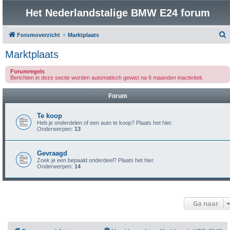
Het Nederlandstalige BMW E24 forum
Forumoverzicht
Marktplaats
o
Marktplaats
e
Forumregels
k
Berichten in deze sectie worden automatisch gewist na 6 maanden inactiviteit.
Forum
Te koop
Heb je onderdelen of een auto te koop? Plaats het hier.
Onderwerpen:
13
Gevraagd
Zoek je een bepaald onderdeel? Plaats het hier.
Onderwerpen:
14
Ga naar