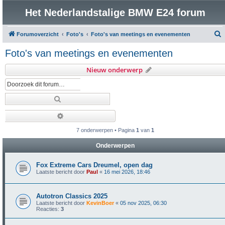
Het Nederlandstalige BMW E24 forum
Forumoverzicht
Foto's
Foto's van meetings en evenementen
o
Foto's van meetings en evenementen
e
Nieuw onderwerp
k
Zoek
Uitgebreid zoeken
7 onderwerpen • Pagina
1
van
1
Onderwerpen
Fox Extreme Cars Dreumel, open dag
Laatste bericht door
Paul
«
16 mei 2026, 18:46
Autotron Classics 2025
Laatste bericht door
KevinBoer
«
05 nov 2025, 06:30
Reacties:
3