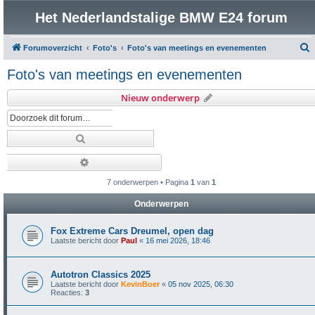
Het Nederlandstalige BMW E24 forum
Forumoverzicht
Foto's
Foto's van meetings en evenementen
o
Foto's van meetings en evenementen
e
Nieuw onderwerp
k
Zoek
Uitgebreid zoeken
7 onderwerpen • Pagina
1
van
1
Onderwerpen
Fox Extreme Cars Dreumel, open dag
Laatste bericht door
Paul
«
16 mei 2026, 18:46
Autotron Classics 2025
Laatste bericht door
KevinBoer
«
05 nov 2025, 06:30
Reacties:
3