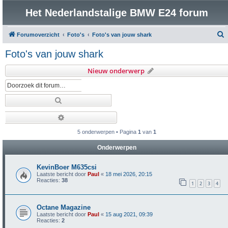
Het Nederlandstalige BMW E24 forum
Forumoverzicht
Foto's
Foto's van jouw shark
o
Foto's van jouw shark
e
Nieuw onderwerp
k
Zoek
Uitgebreid zoeken
5 onderwerpen • Pagina
1
van
1
Onderwerpen
KevinBoer M635csi
Laatste bericht door
Paul
«
18 mei 2026, 20:15
Reacties:
38
1
2
3
4
Octane Magazine
Laatste bericht door
Paul
«
15 aug 2021, 09:39
Reacties:
2