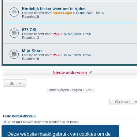
Eindelijk lekker weer om te rijden
Laatste bericht door
Street Legal
«
13 mei 2021, 16:16
Reacties:
9
633 CSI
Laatste bericht door
Paul
«
15 okt 2020, 13:58
Reacties:
3
Mijn Shark
Laatste bericht door
Paul
«
15 okt 2020, 13:55
Reacties:
6
Nieuw onderwerp
5 onderwerpen • Pagina
1
van
1
Ga naar
FORUMPERMISSIES
Je
kunt niet
nieuwe berichten plaatsen in dit forum
Je
kunt niet
reageren op onderwerpen in dit forum
Je
kunt niet
je eigen berichten wijzigen in dit forum
Deze website maakt gebruik van cookies om de
Je
kunt niet
je eigen berichten verwijderen in dit forum