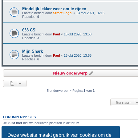
Eindelijk lekker weer om te rijden
Laatste bericht door
Street Legal
«
13 mei 2021, 16:16
Reacties:
9
633 CSI
Laatste bericht door
Paul
«
15 okt 2020, 13:58
Reacties:
3
Mijn Shark
Laatste bericht door
Paul
«
15 okt 2020, 13:55
Reacties:
6
Nieuw onderwerp
5 onderwerpen • Pagina
1
van
1
Ga naar
FORUMPERMISSIES
Je
kunt niet
nieuwe berichten plaatsen in dit forum
Je
kunt niet
reageren op onderwerpen in dit forum
Je
kunt niet
je eigen berichten wijzigen in dit forum
Deze website maakt gebruik van cookies om de
Je
kunt niet
je eigen berichten verwijderen in dit forum