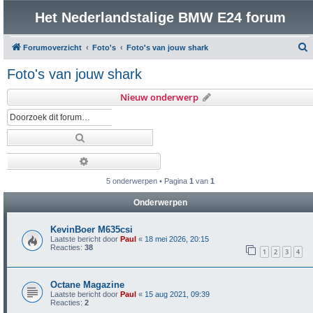
Het Nederlandstalige BMW E24 forum
Forumoverzicht
Foto's
Foto's van jouw shark
o
Foto's van jouw shark
e
Nieuw onderwerp
k
Zoek
Uitgebreid zoeken
5 onderwerpen • Pagina
1
van
1
Onderwerpen
KevinBoer M635csi
Laatste bericht door
Paul
«
18 mei 2026, 20:15
Reacties:
38
1
2
3
4
Octane Magazine
Laatste bericht door
Paul
«
15 aug 2021, 09:39
Reacties:
2