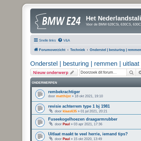
Het Nederlandsta
Voor de BMW 628CSi, 630CS, 630CS
Snelle links
V&A
Forumoverzicht
Techniek
Onderstel | besturing | remmen 
Onderstel | besturing | remmen | uitlaat
Zoe
Nieuw onderwerp
ONDERWERPEN
rembekrachtiger
door
matthijst
»
18 okt 2021, 19:10
revisie achterrem type 1 bj 1981
door
klaas635
»
01 jul 2021, 20:21
Fuseekogelhoezen draagarmrubber
door
Paul
»
03 apr 2021, 17:36
Uitlaat maakt te veel herrie, iemand tips?
door
Paul
»
15 okt 2020, 13:49