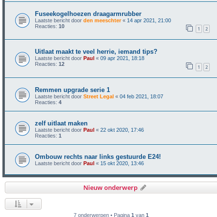
Fuseekogelhoezen draagarmrubber
Laatste bericht door
den meeschter
«
14 apr 2021, 21:00
Reacties:
10
1
2
Uitlaat maakt te veel herrie, iemand tips?
Laatste bericht door
Paul
«
09 apr 2021, 18:18
Reacties:
12
1
2
Remmen upgrade serie 1
Laatste bericht door
Street Legal
«
04 feb 2021, 18:07
Reacties:
4
zelf uitlaat maken
Laatste bericht door
Paul
«
22 okt 2020, 17:46
Reacties:
1
Ombouw rechts naar links gestuurde E24!
Laatste bericht door
Paul
«
15 okt 2020, 13:46
Nieuw onderwerp
7 onderwerpen • Pagina
1
van
1