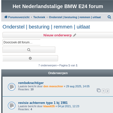
Het Nederlandstalige BMW E24 forum
Forumoverzicht
Techniek
Onderstel | besturing | remmen | uitlaat
o
Onderstel | besturing | remmen | uitlaat
e
Nieuw onderwerp
k
Zoek
Uitgebreid zoeken
7 onderwerpen • Pagina
1
van
1
Onderwerpen
rembekrachtiger
Laatste bericht door
den meeschter
«
29 aug 2025, 14:05
Reacties:
10
1
2
revisie achterrem type 1 bj 1981
Laatste bericht door
klaas635
«
04 jul 2021, 12:23
Reacties:
4