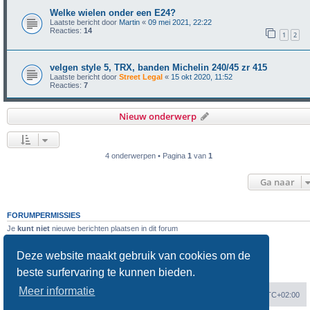
Welke wielen onder een E24?
Laatste bericht door
Martin
«
09 mei 2021, 22:22
Reacties:
14
1
2
velgen style 5, TRX, banden Michelin 240/45 zr 415
Laatste bericht door
Street Legal
«
15 okt 2020, 11:52
Reacties:
7
Nieuw onderwerp
4 onderwerpen • Pagina
1
van
1
Ga naar
FORUMPERMISSIES
Je
kunt niet
nieuwe berichten plaatsen in dit forum
Je
kunt niet
reageren op onderwerpen in dit forum
Je
kunt niet
je eigen berichten wijzigen in dit forum
Deze website maakt gebruik van cookies om de
Je
kunt niet
je eigen berichten verwijderen in dit forum
Je
kunt geen
bijlagen plaatsen in dit forum
beste surfervaring te kunnen bieden.
Meer informatie
Forumoverzicht
Verwijder cookies
Alle tijden zijn
UTC+02:00