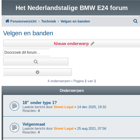
Het Nederlandstalige BMW E24 forum
Forumoverzicht
Techniek
Velgen en banden
o
Velgen en banden
e
Nieuw onderwerp
k
Zoek
Uitgebreid zoeken
4 onderwerpen • Pagina
1
van
1
Onderwerpen
18” onder type 1?
Laatste bericht door
Street Legal
«
14 dec 2025, 19:32
Reacties:
4
Velgenmaat
Laatste bericht door
Street Legal
«
25 aug 2021, 07:56
Reacties:
4