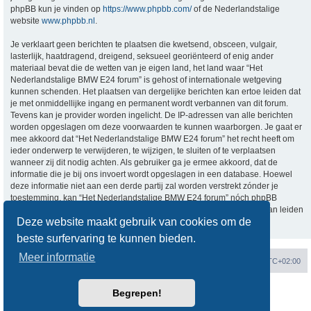
phpBB kun je vinden op
https://www.phpbb.com/
of de Nederlandstalige
website
www.phpbb.nl
.
Je verklaart geen berichten te plaatsen die kwetsend, obsceen, vulgair,
lasterlijk, haatdragend, dreigend, seksueel georiënteerd of enig ander
materiaal bevat die de wetten van je eigen land, het land waar “Het
Nederlandstalige BMW E24 forum” is gehost of internationale wetgeving
kunnen schenden. Het plaatsen van dergelijke berichten kan ertoe leiden dat
je met onmiddellijke ingang en permanent wordt verbannen van dit forum.
Tevens kan je provider worden ingelicht. De IP-adressen van alle berichten
worden opgeslagen om deze voorwaarden te kunnen waarborgen. Je gaat er
mee akkoord dat “Het Nederlandstalige BMW E24 forum” het recht heeft om
ieder onderwerp te verwijderen, te wijzigen, te sluiten of te verplaatsen
wanneer zij dit nodig achten. Als gebruiker ga je ermee akkoord, dat de
informatie die je bij ons invoert wordt opgeslagen in een database. Hoewel
deze informatie niet aan een derde partij zal worden verstrekt zónder je
toestemming, kan “Het Nederlandstalige BMW E24 forum” nóch phpBB
verantwoordelijk worden gehouden voor een hackpoging die ertoe kan leiden
Deze website maakt gebruik van cookies om de
dat de gegevens vrijkomen.
beste surfervaring te kunnen bieden.
Meer informatie
Forumoverzicht
Verwijder cookies
Alle tijden zijn
UTC+02:00
Begrepen!
Powered by
phpBB
® Forum Software © phpBB Limited
Nederlandse vertaling door
phpBB.nl
.