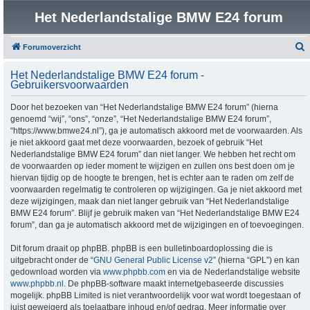
Het Nederlandstalige BMW E24 forum
Forumoverzicht
o
Het Nederlandstalige BMW E24 forum -
e
Gebruikersvoorwaarden
k
Door het bezoeken van “Het Nederlandstalige BMW E24 forum” (hierna
genoemd “wij”, “ons”, “onze”, “Het Nederlandstalige BMW E24 forum”,
“https://www.bmwe24.nl”), ga je automatisch akkoord met de voorwaarden. Als
je niet akkoord gaat met deze voorwaarden, bezoek of gebruik “Het
Nederlandstalige BMW E24 forum” dan niet langer. We hebben het recht om
de voorwaarden op ieder moment te wijzigen en zullen ons best doen om je
hiervan tijdig op de hoogte te brengen, het is echter aan te raden om zelf de
voorwaarden regelmatig te controleren op wijzigingen. Ga je niet akkoord met
deze wijzigingen, maak dan niet langer gebruik van “Het Nederlandstalige
BMW E24 forum”. Blijf je gebruik maken van “Het Nederlandstalige BMW E24
forum”, dan ga je automatisch akkoord met de wijzigingen en of toevoegingen.
Dit forum draait op phpBB. phpBB is een bulletinboardoplossing die is
uitgebracht onder de “
GNU General Public License v2
” (hierna “GPL”) en kan
gedownload worden via
www.phpbb.com
en via de Nederlandstalige website
www.phpbb.nl
. De phpBB-software maakt internetgebaseerde discussies
mogelijk. phpBB Limited is niet verantwoordelijk voor wat wordt toegestaan of
juist geweigerd als toelaatbare inhoud en/of gedrag. Meer informatie over