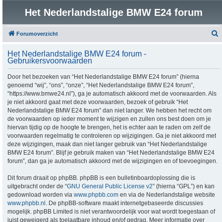
Het Nederlandstalige BMW E24 forum
Forumoverzicht
o
Het Nederlandstalige BMW E24 forum -
e
Gebruikersvoorwaarden
k
Door het bezoeken van “Het Nederlandstalige BMW E24 forum” (hierna
genoemd “wij”, “ons”, “onze”, “Het Nederlandstalige BMW E24 forum”,
“https://www.bmwe24.nl”), ga je automatisch akkoord met de voorwaarden. Als
je niet akkoord gaat met deze voorwaarden, bezoek of gebruik “Het
Nederlandstalige BMW E24 forum” dan niet langer. We hebben het recht om
de voorwaarden op ieder moment te wijzigen en zullen ons best doen om je
hiervan tijdig op de hoogte te brengen, het is echter aan te raden om zelf de
voorwaarden regelmatig te controleren op wijzigingen. Ga je niet akkoord met
deze wijzigingen, maak dan niet langer gebruik van “Het Nederlandstalige
BMW E24 forum”. Blijf je gebruik maken van “Het Nederlandstalige BMW E24
forum”, dan ga je automatisch akkoord met de wijzigingen en of toevoegingen.
Dit forum draait op phpBB. phpBB is een bulletinboardoplossing die is
uitgebracht onder de “
GNU General Public License v2
” (hierna “GPL”) en kan
gedownload worden via
www.phpbb.com
en via de Nederlandstalige website
www.phpbb.nl
. De phpBB-software maakt internetgebaseerde discussies
mogelijk. phpBB Limited is niet verantwoordelijk voor wat wordt toegestaan of
juist geweigerd als toelaatbare inhoud en/of gedrag. Meer informatie over