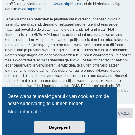
phpBB kun je vinden op
https://www.phpbb.com/
of de Nederlandstalige
website
www.phpbb.nl
.
Je verklaart geen berichten te plaatsen die kwetsend, obsceen, vulgair,
lasterlijk, haatdragend, dreigend, seksueel georiënteerd of enig ander
materiaal bevat die de wetten van je eigen land, het land waar “Het
Nederlandstalige BMW E24 forum” is gehost of internationale wetgeving
kunnen schenden. Het plaatsen van dergelijke berichten kan ertoe leiden dat
je met onmiddellijke ingang en permanent wordt verbannen van dit forum.
Tevens kan je provider worden ingelicht. De IP-adressen van alle berichten
worden opgeslagen om deze voorwaarden te kunnen waarborgen. Je gaat er
mee akkoord dat “Het Nederlandstalige BMW E24 forum” het recht heeft om
ieder onderwerp te verwijderen, te wijzigen, te sluiten of te verplaatsen
wanneer zij dit nodig achten. Als gebruiker ga je ermee akkoord, dat de
informatie die je bij ons invoert wordt opgeslagen in een database. Hoewel
deze informatie niet aan een derde partij zal worden verstrekt zónder je
toestemming, kan “Het Nederlandstalige BMW E24 forum” nóch phpBB
verantwoordelijk worden gehouden voor een hackpoging die ertoe kan leiden
Deze website maakt gebruik van cookies om de
dat de gegevens vrijkomen.
beste surfervaring te kunnen bieden.
Meer informatie
Forumoverzicht
Verwijder cookies
Alle tijden zijn
UTC+02:00
Begrepen!
Powered by
phpBB
® Forum Software © phpBB Limited
Nederlandse vertaling door
phpBB.nl
.