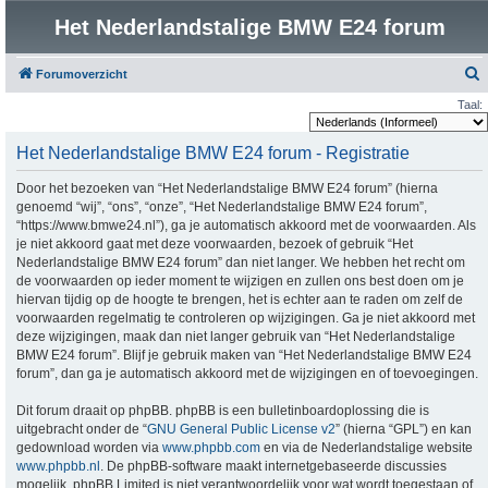
Het Nederlandstalige BMW E24 forum
Forumoverzicht
o
Taal:
e
Het Nederlandstalige BMW E24 forum - Registratie
k
Door het bezoeken van “Het Nederlandstalige BMW E24 forum” (hierna
genoemd “wij”, “ons”, “onze”, “Het Nederlandstalige BMW E24 forum”,
“https://www.bmwe24.nl”), ga je automatisch akkoord met de voorwaarden. Als
je niet akkoord gaat met deze voorwaarden, bezoek of gebruik “Het
Nederlandstalige BMW E24 forum” dan niet langer. We hebben het recht om
de voorwaarden op ieder moment te wijzigen en zullen ons best doen om je
hiervan tijdig op de hoogte te brengen, het is echter aan te raden om zelf de
voorwaarden regelmatig te controleren op wijzigingen. Ga je niet akkoord met
deze wijzigingen, maak dan niet langer gebruik van “Het Nederlandstalige
BMW E24 forum”. Blijf je gebruik maken van “Het Nederlandstalige BMW E24
forum”, dan ga je automatisch akkoord met de wijzigingen en of toevoegingen.
Dit forum draait op phpBB. phpBB is een bulletinboardoplossing die is
uitgebracht onder de “
GNU General Public License v2
” (hierna “GPL”) en kan
gedownload worden via
www.phpbb.com
en via de Nederlandstalige website
www.phpbb.nl
. De phpBB-software maakt internetgebaseerde discussies
mogelijk. phpBB Limited is niet verantwoordelijk voor wat wordt toegestaan of