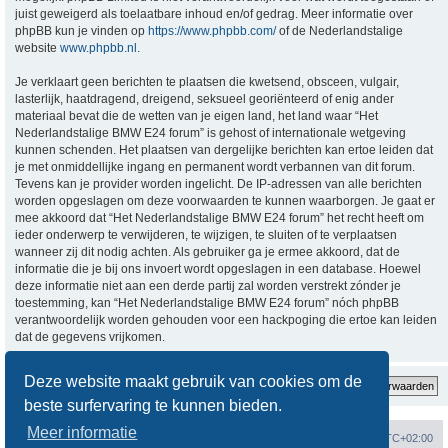
juist geweigerd als toelaatbare inhoud en/of gedrag. Meer informatie over
phpBB kun je vinden op
https://www.phpbb.com/
of de Nederlandstalige
website
www.phpbb.nl
.
Je verklaart geen berichten te plaatsen die kwetsend, obsceen, vulgair,
lasterlijk, haatdragend, dreigend, seksueel georiënteerd of enig ander
materiaal bevat die de wetten van je eigen land, het land waar “Het
Nederlandstalige BMW E24 forum” is gehost of internationale wetgeving
kunnen schenden. Het plaatsen van dergelijke berichten kan ertoe leiden dat
je met onmiddellijke ingang en permanent wordt verbannen van dit forum.
Tevens kan je provider worden ingelicht. De IP-adressen van alle berichten
worden opgeslagen om deze voorwaarden te kunnen waarborgen. Je gaat er
mee akkoord dat “Het Nederlandstalige BMW E24 forum” het recht heeft om
ieder onderwerp te verwijderen, te wijzigen, te sluiten of te verplaatsen
wanneer zij dit nodig achten. Als gebruiker ga je ermee akkoord, dat de
informatie die je bij ons invoert wordt opgeslagen in een database. Hoewel
deze informatie niet aan een derde partij zal worden verstrekt zónder je
toestemming, kan “Het Nederlandstalige BMW E24 forum” nóch phpBB
verantwoordelijk worden gehouden voor een hackpoging die ertoe kan leiden
dat de gegevens vrijkomen.
Deze website maakt gebruik van cookies om de
beste surfervaring te kunnen bieden.
Meer informatie
Forumoverzicht
Verwijder cookies
Alle tijden zijn
UTC+02:00