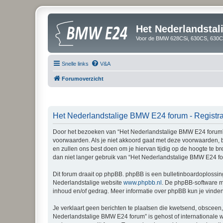
Het Nederlandsta
Voor de BMW 628CSi, 630CS, 630CS
Snelle links
V&A
Forumoverzicht
Het Nederlandstalige BMW E24 forum - Registra
Door het bezoeken van “Het Nederlandstalige BMW E24 forum” (
voorwaarden. Als je niet akkoord gaat met deze voorwaarden,
en zullen ons best doen om je hiervan tijdig op de hoogte te b
dan niet langer gebruik van “Het Nederlandstalige BMW E24 fo
Dit forum draait op phpBB. phpBB is een bulletinboardoplossing
Nederlandstalige website
www.phpbb.nl
. De phpBB-software ma
inhoud en/of gedrag. Meer informatie over phpBB kun je vinde
Je verklaart geen berichten te plaatsen die kwetsend, obsceen, 
Nederlandstalige BMW E24 forum” is gehost of internationale 