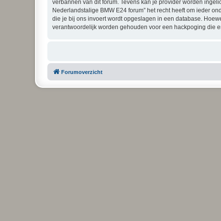
verbannen van dit forum. Tevens kan je provider worden ingel
Nederlandstalige BMW E24 forum” het recht heeft om ieder onderw
die je bij ons invoert wordt opgeslagen in een database. Hoew
verantwoordelijk worden gehouden voor een hackpoging die er
Forumoverzicht