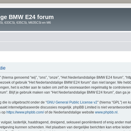
lige BMW E24 forum
i, 633CSi, 635CSi, M635CSi en M6
tie
hierna genoemd “wij”, “ons”, “onze”, “Het Nederlandstalige BMW E24 forum”, “htt
 bezoek of gebruik “Het Nederlandstalige BMW E24 forum” dan niet langer. We heb
rengen, het is echter aan te raden om zelf de voorwaarden regelmatig te controlere
rum”. Blijf je gebruik maken van “Het Nederlandstalige BMW E24 forum”, dan ga je
 die is uitgebracht onder de “
GNU General Public License v2
” (hierna “GPL”) en
akt internetgebaseerde discussies mogelijk. phpBB Limited is niet verantwoordelij
n op
https://www.phpbb.com/
of de Nederlandstalige website
www.phpbb.nl
.
vulgair, lasterlijk, haatdragend, dreigend, seksueel georiënteerd of enig ander mat
wetgeving kunnen schenden. Het plaatsen van dergelijke berichten kan ertoe leide