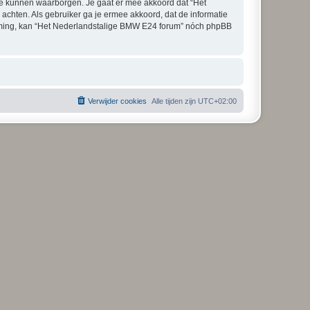
te kunnen waarborgen. Je gaat er mee akkoord dat “Het
 achten. Als gebruiker ga je ermee akkoord, dat de informatie
temming, kan “Het Nederlandstalige BMW E24 forum” nóch phpBB
Verwijder cookies
Alle tijden zijn
UTC+02:00