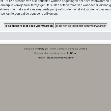
icht. De IP-adressen van alle berichten worden opgeslagen om deze voorwaarden 
erp te verwijderen, te wijzigen, te sluiten of te verplaatsen wanneer zij dit nodig
el deze informatie niet aan een derde partij zal worden verstrekt zónder je toes
toe kan leiden dat de gegevens vrijkomen.
Powered by
phpBB
® Forum Software © phpBB Limited
Nederlandse vertaling door
phpBB.nl
.
Privacy
|
Gebruikersvoorwaarden