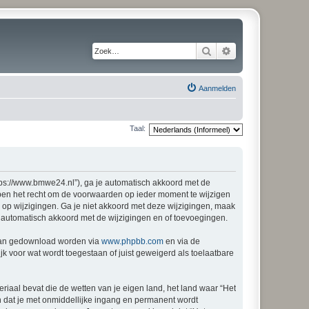
Zoek
Uitgebreid zoeken
Aanmelden
Taal:
ps://www.bmwe24.nl”), ga je automatisch akkoord met de
ben het recht om de voorwaarden op ieder moment te wijzigen
n op wijzigingen. Ga je niet akkoord met deze wijzigingen, maak
 automatisch akkoord met de wijzigingen en of toevoegingen.
 kan gedownload worden via
www.phpbb.com
en via de
k voor wat wordt toegestaan of juist geweigerd als toelaatbare
eriaal bevat die de wetten van je eigen land, het land waar “Het
n dat je met onmiddellijke ingang en permanent wordt