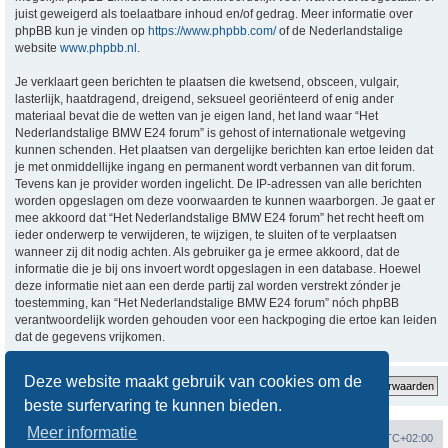
juist geweigerd als toelaatbare inhoud en/of gedrag. Meer informatie over
phpBB kun je vinden op
https://www.phpbb.com/
of de Nederlandstalige
website
www.phpbb.nl
.
Je verklaart geen berichten te plaatsen die kwetsend, obsceen, vulgair,
lasterlijk, haatdragend, dreigend, seksueel georiënteerd of enig ander
materiaal bevat die de wetten van je eigen land, het land waar “Het
Nederlandstalige BMW E24 forum” is gehost of internationale wetgeving
kunnen schenden. Het plaatsen van dergelijke berichten kan ertoe leiden dat
je met onmiddellijke ingang en permanent wordt verbannen van dit forum.
Tevens kan je provider worden ingelicht. De IP-adressen van alle berichten
worden opgeslagen om deze voorwaarden te kunnen waarborgen. Je gaat er
mee akkoord dat “Het Nederlandstalige BMW E24 forum” het recht heeft om
ieder onderwerp te verwijderen, te wijzigen, te sluiten of te verplaatsen
wanneer zij dit nodig achten. Als gebruiker ga je ermee akkoord, dat de
informatie die je bij ons invoert wordt opgeslagen in een database. Hoewel
deze informatie niet aan een derde partij zal worden verstrekt zónder je
toestemming, kan “Het Nederlandstalige BMW E24 forum” nóch phpBB
verantwoordelijk worden gehouden voor een hackpoging die ertoe kan leiden
dat de gegevens vrijkomen.
Deze website maakt gebruik van cookies om de
beste surfervaring te kunnen bieden.
Meer informatie
Forumoverzicht
Verwijder cookies
Alle tijden zijn
UTC+02:00