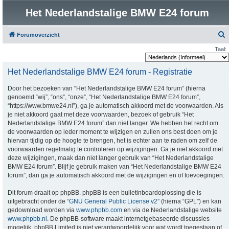
Het Nederlandstalige BMW E24 forum
Forumoverzicht
o
Taal:
e
Het Nederlandstalige BMW E24 forum - Registratie
k
Door het bezoeken van “Het Nederlandstalige BMW E24 forum” (hierna
genoemd “wij”, “ons”, “onze”, “Het Nederlandstalige BMW E24 forum”,
“https://www.bmwe24.nl”), ga je automatisch akkoord met de voorwaarden. Als
je niet akkoord gaat met deze voorwaarden, bezoek of gebruik “Het
Nederlandstalige BMW E24 forum” dan niet langer. We hebben het recht om
de voorwaarden op ieder moment te wijzigen en zullen ons best doen om je
hiervan tijdig op de hoogte te brengen, het is echter aan te raden om zelf de
voorwaarden regelmatig te controleren op wijzigingen. Ga je niet akkoord met
deze wijzigingen, maak dan niet langer gebruik van “Het Nederlandstalige
BMW E24 forum”. Blijf je gebruik maken van “Het Nederlandstalige BMW E24
forum”, dan ga je automatisch akkoord met de wijzigingen en of toevoegingen.
Dit forum draait op phpBB. phpBB is een bulletinboardoplossing die is
uitgebracht onder de “
GNU General Public License v2
” (hierna “GPL”) en kan
gedownload worden via
www.phpbb.com
en via de Nederlandstalige website
www.phpbb.nl
. De phpBB-software maakt internetgebaseerde discussies
mogelijk. phpBB Limited is niet verantwoordelijk voor wat wordt toegestaan of