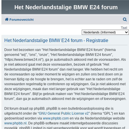
Het Nederlandstalige BMW E24 forum
Forumoverzicht
o
Taal:
e
Het Nederlandstalige BMW E24 forum - Registratie
k
Door het bezoeken van “Het Nederlandstalige BMW E24 forum” (hierna
genoemd “wij”, “ons”, “onze”, “Het Nederlandstalige BMW E24 forum”,
“https://www.bmwe24.nl”), ga je automatisch akkoord met de voorwaarden. Als
je niet akkoord gaat met deze voorwaarden, bezoek of gebruik “Het
Nederlandstalige BMW E24 forum” dan niet langer. We hebben het recht om
de voorwaarden op ieder moment te wijzigen en zullen ons best doen om je
hiervan tijdig op de hoogte te brengen, het is echter aan te raden om zelf de
voorwaarden regelmatig te controleren op wijzigingen. Ga je niet akkoord met
deze wijzigingen, maak dan niet langer gebruik van “Het Nederlandstalige
BMW E24 forum”. Blijf je gebruik maken van “Het Nederlandstalige BMW E24
forum”, dan ga je automatisch akkoord met de wijzigingen en of toevoegingen.
Dit forum draait op phpBB. phpBB is een bulletinboardoplossing die is
uitgebracht onder de “
GNU General Public License v2
” (hierna “GPL”) en kan
gedownload worden via
www.phpbb.com
en via de Nederlandstalige website
www.phpbb.nl
. De phpBB-software maakt internetgebaseerde discussies
mogelijk. phpBB Limited is niet verantwoordelijk voor wat wordt toegestaan of