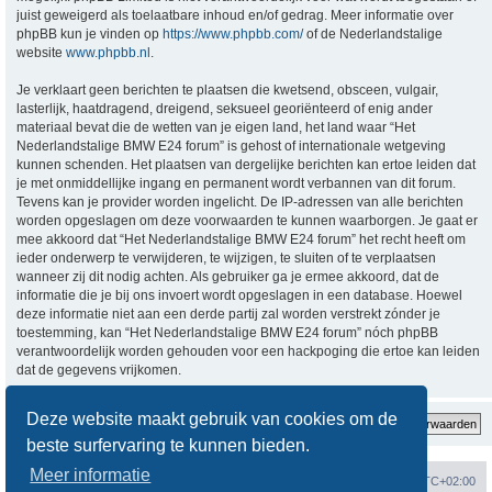
juist geweigerd als toelaatbare inhoud en/of gedrag. Meer informatie over
phpBB kun je vinden op
https://www.phpbb.com/
of de Nederlandstalige
website
www.phpbb.nl
.
Je verklaart geen berichten te plaatsen die kwetsend, obsceen, vulgair,
lasterlijk, haatdragend, dreigend, seksueel georiënteerd of enig ander
materiaal bevat die de wetten van je eigen land, het land waar “Het
Nederlandstalige BMW E24 forum” is gehost of internationale wetgeving
kunnen schenden. Het plaatsen van dergelijke berichten kan ertoe leiden dat
je met onmiddellijke ingang en permanent wordt verbannen van dit forum.
Tevens kan je provider worden ingelicht. De IP-adressen van alle berichten
worden opgeslagen om deze voorwaarden te kunnen waarborgen. Je gaat er
mee akkoord dat “Het Nederlandstalige BMW E24 forum” het recht heeft om
ieder onderwerp te verwijderen, te wijzigen, te sluiten of te verplaatsen
wanneer zij dit nodig achten. Als gebruiker ga je ermee akkoord, dat de
informatie die je bij ons invoert wordt opgeslagen in een database. Hoewel
deze informatie niet aan een derde partij zal worden verstrekt zónder je
toestemming, kan “Het Nederlandstalige BMW E24 forum” nóch phpBB
verantwoordelijk worden gehouden voor een hackpoging die ertoe kan leiden
dat de gegevens vrijkomen.
Deze website maakt gebruik van cookies om de
beste surfervaring te kunnen bieden.
Meer informatie
Forumoverzicht
Verwijder cookies
Alle tijden zijn
UTC+02:00