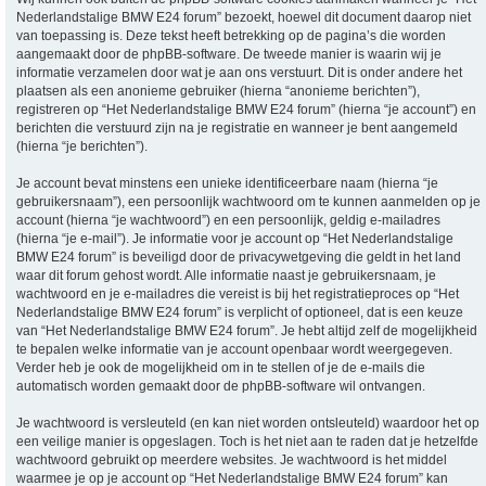
Nederlandstalige BMW E24 forum” bezoekt, hoewel dit document daarop niet
van toepassing is. Deze tekst heeft betrekking op de pagina’s die worden
aangemaakt door de phpBB-software. De tweede manier is waarin wij je
informatie verzamelen door wat je aan ons verstuurt. Dit is onder andere het
plaatsen als een anonieme gebruiker (hierna “anonieme berichten”),
registreren op “Het Nederlandstalige BMW E24 forum” (hierna “je account”) en
berichten die verstuurd zijn na je registratie en wanneer je bent aangemeld
(hierna “je berichten”).
Je account bevat minstens een unieke identificeerbare naam (hierna “je
gebruikersnaam”), een persoonlijk wachtwoord om te kunnen aanmelden op je
account (hierna “je wachtwoord”) en een persoonlijk, geldig e-mailadres
(hierna “je e-mail”). Je informatie voor je account op “Het Nederlandstalige
BMW E24 forum” is beveiligd door de privacywetgeving die geldt in het land
waar dit forum gehost wordt. Alle informatie naast je gebruikersnaam, je
wachtwoord en je e-mailadres die vereist is bij het registratieproces op “Het
Nederlandstalige BMW E24 forum” is verplicht of optioneel, dat is een keuze
van “Het Nederlandstalige BMW E24 forum”. Je hebt altijd zelf de mogelijkheid
te bepalen welke informatie van je account openbaar wordt weergegeven.
Verder heb je ook de mogelijkheid om in te stellen of je de e-mails die
automatisch worden gemaakt door de phpBB-software wil ontvangen.
Je wachtwoord is versleuteld (en kan niet worden ontsleuteld) waardoor het op
een veilige manier is opgeslagen. Toch is het niet aan te raden dat je hetzelfde
wachtwoord gebruikt op meerdere websites. Je wachtwoord is het middel
waarmee je op je account op “Het Nederlandstalige BMW E24 forum” kan