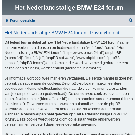
Het Nederlandstalige BMW E24 forum
Forumoverzicht
o
Het Nederlandstalige BMW E24 forum - Privacybeleid
e
k
Dit beleid legt in detail uit hoe “Het Nederlandstalige BMW E24 forum” samen
met zijn verbonden diensten en bedrijven (hierna “wij”, “ons”, “onze”, “Het
Nederlandstalige BMW E24 forum”, “https://www.bmwe24.nl”) en phpBB
(hierna “zij”, “hun”, “zijn”, “phpBB-software”, “www.phpbb.com”, “phpBB
Limited”, “phpBB-teams”) de informatie die wordt verzameld gedurende een
bezoek aan dit forum, wordt gebruikt (hierna “je informatie”).
Je informatie wordt op twee manieren verzameld. De eerste manier is door het
gebruik van zogenaamde cookies. De phpBB-software maakt meerdere
cookies aan (kleine tekstbestanden die naar de tijdelijke internetbestanden
van je computer worden gedownload). De eerste twee cookies bevatten een
indentificatienummer (hierna “user-id”) en een anoniem sessienummer (hierna
“session-id”). Deze twee nummers worden automatisch door de phpBB-
software aan je toegewezen. Een derde cookie zal worden aangemaakt
wanneer je onderwerpen hebt gelezen op “Het Nederlandstalige BMW E24
forum”. Deze cookie wordt gebruikt om op te slaan welke onderwerpen
gelezen zijn en verbetert daarmee je gebruikerservaring.
Wij kunnen ook buiten de phpBB-software cookies aanmaken wanneer je “Het