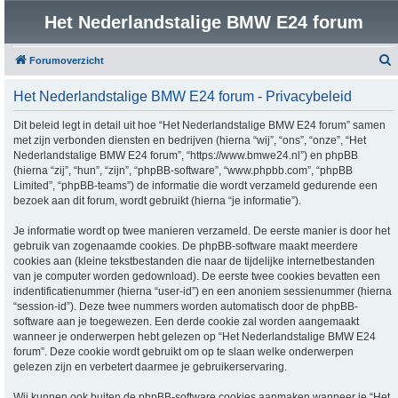
Het Nederlandstalige BMW E24 forum
Forumoverzicht
o
Het Nederlandstalige BMW E24 forum - Privacybeleid
e
k
Dit beleid legt in detail uit hoe “Het Nederlandstalige BMW E24 forum” samen
met zijn verbonden diensten en bedrijven (hierna “wij”, “ons”, “onze”, “Het
Nederlandstalige BMW E24 forum”, “https://www.bmwe24.nl”) en phpBB
(hierna “zij”, “hun”, “zijn”, “phpBB-software”, “www.phpbb.com”, “phpBB
Limited”, “phpBB-teams”) de informatie die wordt verzameld gedurende een
bezoek aan dit forum, wordt gebruikt (hierna “je informatie”).
Je informatie wordt op twee manieren verzameld. De eerste manier is door het
gebruik van zogenaamde cookies. De phpBB-software maakt meerdere
cookies aan (kleine tekstbestanden die naar de tijdelijke internetbestanden
van je computer worden gedownload). De eerste twee cookies bevatten een
indentificatienummer (hierna “user-id”) en een anoniem sessienummer (hierna
“session-id”). Deze twee nummers worden automatisch door de phpBB-
software aan je toegewezen. Een derde cookie zal worden aangemaakt
wanneer je onderwerpen hebt gelezen op “Het Nederlandstalige BMW E24
forum”. Deze cookie wordt gebruikt om op te slaan welke onderwerpen
gelezen zijn en verbetert daarmee je gebruikerservaring.
Wij kunnen ook buiten de phpBB-software cookies aanmaken wanneer je “Het