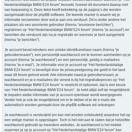
Nederlandstalige BMW E24 forum” bezoekt, hoewel dit document daarop niet
van toepassing is. Deze tekst heeft betrekking op de pagina’s die worden
aangemaakt door de phpBB-software. De tweede manier is waarin wij je
informatie verzamelen door wat je aan ons verstuurt. Dit is onder andere het
plaatsen als een anonieme gebruiker (hierna “anonieme berichten”),
registreren op “Het Nederlandstalige BMW E24 forum” (hierna “je account”) en
berichten die verstuurd zijn na je registratie en wanneer je bent aangemeld
(hierna “je berichten”).
Je account bevat minstens een unieke identificeerbare naam (hierna “je
gebruikersnaam”), een persoonlijk wachtwoord om te kunnen aanmelden op je
account (hierna “je wachtwoord”) en een persoonlijk, geldig e-mailadres
(hierna “je e-mail”). Je informatie voor je account op “Het Nederlandstalige
BMW E24 forum” is beveiligd door de privacywetgeving die geldt in het land
waar dit forum gehost wordt. Alle informatie naast je gebruikersnaam, je
wachtwoord en je e-mailadres die vereist is bij het registratieproces op “Het
Nederlandstalige BMW E24 forum” is verplicht of optioneel, dat is een keuze
van “Het Nederlandstalige BMW E24 forum”. Je hebt altijd zelf de mogelijkheid
te bepalen welke informatie van je account openbaar wordt weergegeven.
Verder heb je ook de mogelijkheid om in te stellen of je de e-mails die
automatisch worden gemaakt door de phpBB-software wil ontvangen.
Je wachtwoord is versleuteld (en kan niet worden ontsleuteld) waardoor het op
een veilige manier is opgeslagen. Toch is het niet aan te raden dat je hetzelfde
wachtwoord gebruikt op meerdere websites. Je wachtwoord is het middel
waarmee je op je account op “Het Nederlandstalige BMW E24 forum” kan