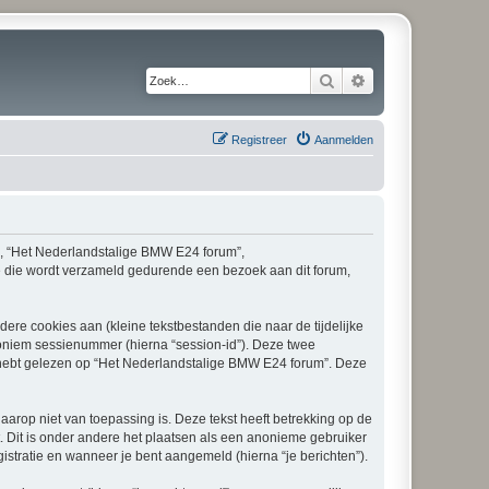
Zoek
Uitgebreid zoeken
Registreer
Aanmelden
e”, “Het Nederlandstalige BMW E24 forum”,
ie die wordt verzameld gedurende een bezoek aan dit forum,
re cookies aan (kleine tekstbestanden die naar de tijdelijke
oniem sessienummer (hierna “session-id”). Deze twee
ebt gelezen op “Het Nederlandstalige BMW E24 forum”. Deze
op niet van toepassing is. Deze tekst heeft betrekking op de
 Dit is onder andere het plaatsen als een anonieme gebruiker
gistratie en wanneer je bent aangemeld (hierna “je berichten”).