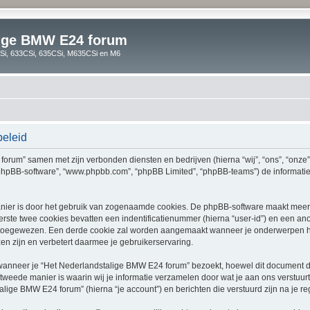
lige BMW E24 forum
i, 633CSi, 635CSi, M635CSi en M6
beleid
4 forum” samen met zijn verbonden diensten en bedrijven (hierna “wij”, “ons”, “onz
”, “phpBB-software”, “www.phpbb.com”, “phpBB Limited”, “phpBB-teams”) de informat
nier is door het gebruik van zogenaamde cookies. De phpBB-software maakt meerde
ste twee cookies bevatten een indentificatienummer (hierna “user-id”) en een an
toegewezen. Een derde cookie zal worden aangemaakt wanneer je onderwerpen h
n zijn en verbetert daarmee je gebruikerservaring.
nneer je “Het Nederlandstalige BMW E24 forum” bezoekt, hoewel dit document daar
ede manier is waarin wij je informatie verzamelen door wat je aan ons verstuurt.
lige BMW E24 forum” (hierna “je account”) en berichten die verstuurd zijn na je re