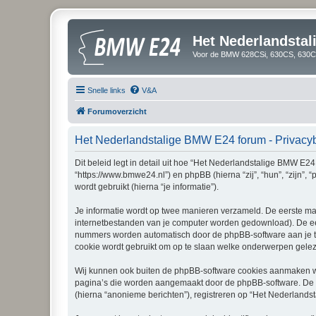
Het Nederlandsta
Voor de BMW 628CSi, 630CS, 630CS
Snelle links
V&A
Forumoverzicht
Het Nederlandstalige BMW E24 forum - Privacy
Dit beleid legt in detail uit hoe “Het Nederlandstalige BMW E2
“https://www.bmwe24.nl”) en phpBB (hierna “zij”, “hun”, “zijn
wordt gebruikt (hierna “je informatie”).
Je informatie wordt op twee manieren verzameld. De eerste ma
internetbestanden van je computer worden gedownload). De eer
nummers worden automatisch door de phpBB-software aan je 
cookie wordt gebruikt om op te slaan welke onderwerpen geleze
Wij kunnen ook buiten de phpBB-software cookies aanmaken wa
pagina’s die worden aangemaakt door de phpBB-software. De twe
(hierna “anonieme berichten”), registreren op “Het Nederlandsta