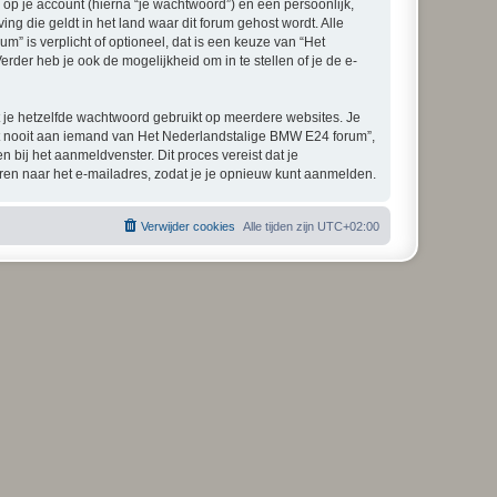
p je account (hierna “je wachtwoord”) en een persoonlijk,
ng die geldt in het land waar dit forum gehost wordt. Alle
m” is verplicht of optioneel, dat is een keuze van “Het
der heb je ook de mogelijkheid om in te stellen of je de e-
at je hetzelfde wachtwoord gebruikt op meerdere websites. Je
t nooit aan iemand van Het Nederlandstalige BMW E24 forum”,
 bij het aanmeldvenster. Dit proces vereist dat je
en naar het e-mailadres, zodat je je opnieuw kunt aanmelden.
Verwijder cookies
Alle tijden zijn
UTC+02:00