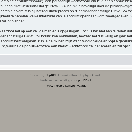
hierna “je gebruikersnaam”), een persoonlijk wachtwoord om te kunnen aanmelden o
account op “Het Nederlandstalige BMW E24 forum” is beveiligd door de privacywetgevi
dres die vereist is bij het registratieproces op “Het Nederlandstalige BMW E24 foru
jkheid te bepalen welke informatie van je account openbaar wordt weergegeven. Ver
e wil ontvangen.
waardoor het op een veilige manier is opgeslagen. Toch is het niet aan te raden d
ederlandstalige BMW E24 forum” kan aanmelden, bewaar het dus veilig en geef he
 account bent vergeten, kun je de “Ik ben mijn wachtwoord vergeten”-optie gebruiken
unt, waarna de phpBB-software een nieuw wachtwoord zal genereren en zal opstur
Powered by
phpBB
® Forum Software © phpBB Limited
Nederlandse vertaling door
phpBB.nl
.
Privacy
|
Gebruikersvoorwaarden