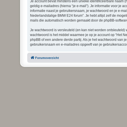
Je account bevat minstens een unieke identificeerbare naam (
geldig e-mailadres (hierna “je e-mail”). Je informatie voor je 
informatie naast je gebruikersnaam, je wachtwoord en je e-maila
Nederlandstalige BMW E24 forum”. Je hebt altijd zelf de mogeli
mails die automatisch worden gemaakt door de phpBB-softwar
Je wachtwoord is versleuteld (en kan niet worden ontsleuteld) 
wachtwoord is het middel waarmee je op je account op “Het N
phpBB of een andere derde partij. Als je het wachtwoord van je
gebruikersnaam en e-mailadres opgeeft van je gebruikersacco
Forumoverzicht