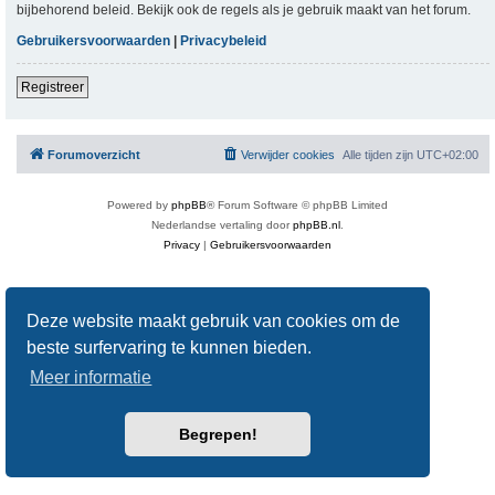
bijbehorend beleid. Bekijk ook de regels als je gebruik maakt van het forum.
Gebruikersvoorwaarden
|
Privacybeleid
Registreer
Forumoverzicht
Verwijder cookies
Alle tijden zijn
UTC+02:00
Powered by
phpBB
® Forum Software © phpBB Limited
Nederlandse vertaling door
phpBB.nl
.
Privacy
|
Gebruikersvoorwaarden
Deze website maakt gebruik van cookies om de
beste surfervaring te kunnen bieden.
Meer informatie
Begrepen!