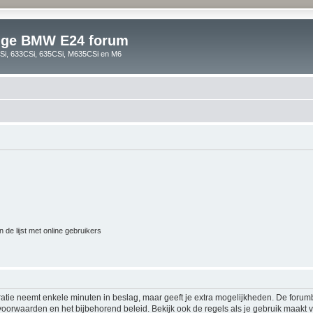
lige BMW E24 forum
i, 633CSi, 635CSi, M635CSi en M6
 de lijst met online gebruikers
ratie neemt enkele minuten in beslag, maar geeft je extra mogelijkheden. De foru
voorwaarden en het bijbehorend beleid. Bekijk ook de regels als je gebruik maakt v