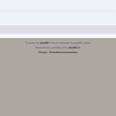
Powered by
phpBB
® Forum Software © phpBB Limited
Nederlandse vertaling door
phpBB.nl
.
Privacy
|
Gebruikersvoorwaarden