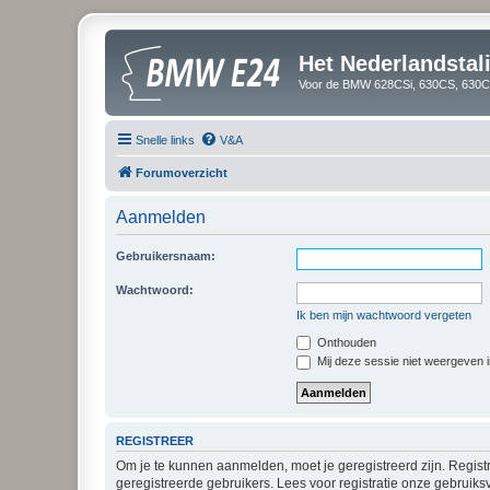
Het Nederlandsta
Voor de BMW 628CSi, 630CS, 630CS
Snelle links
V&A
Forumoverzicht
Aanmelden
Gebruikersnaam:
Wachtwoord:
Ik ben mijn wachtwoord vergeten
Onthouden
Mij deze sessie niet weergeven in
REGISTREER
Om je te kunnen aanmelden, moet je geregistreerd zijn. Regist
geregistreerde gebruikers. Lees voor registratie onze gebruiks