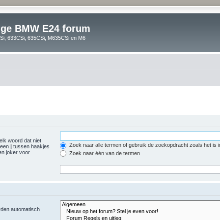
lige BMW E24 forum
i, 633CSi, 635CSi, M635CSi en M6
elk woord dat niet
Zoek naar alle termen of gebruik de zoekopdracht zoals het is 
r een
|
tussen haakjes
n joker voor
Zoek naar één van de termen
orden automatisch