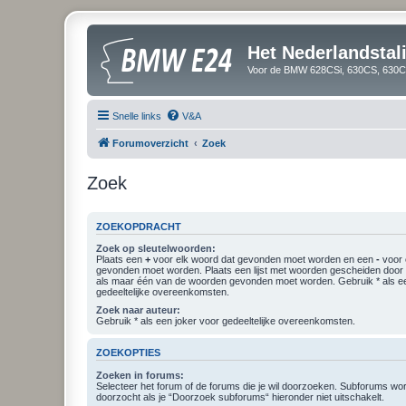
Het Nederlandsta
Voor de BMW 628CSi, 630CS, 630CS
Snelle links
V&A
Forumoverzicht
Zoek
Zoek
ZOEKOPDRACHT
Zoek op sleutelwoorden:
Plaats een
+
voor elk woord dat gevonden moet worden en een
-
voor 
gevonden moet worden. Plaats een lijst met woorden gescheiden doo
als maar één van de woorden gevonden moet worden. Gebruik * als ee
gedeeltelijke overeenkomsten.
Zoek naar auteur:
Gebruik * als een joker voor gedeeltelijke overeenkomsten.
ZOEKOPTIES
Zoeken in forums:
Selecteer het forum of de forums die je wil doorzoeken. Subforums w
doorzocht als je “Doorzoek subforums“ hieronder niet uitschakelt.