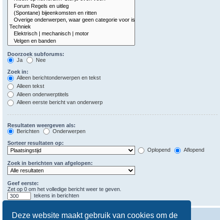
Doorzoek subforums:
Ja
Nee
Zoek in:
Alleen berichtonderwerpen en tekst
Alleen tekst
Alleen onderwerptitels
Alleen eerste bericht van onderwerp
Resultaten weergeven als:
Berichten
Onderwerpen
Sorteer resultaten op:
Oplopend
Aflopend
Zoek in berichten van afgelopen:
Geef eerste:
Zet op 0 om het volledige bericht weer te geven.
tekens in berichten
Deze website maakt gebruik van cookies om de