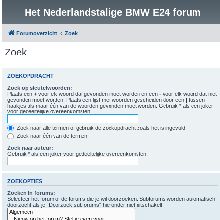
Het Nederlandstalige BMW E24 forum
Forumoverzicht
Zoek
Zoek
ZOEKOPDRACHT
Zoek op sleutelwoorden:
Plaats een
+
voor elk woord dat gevonden moet worden en een
-
voor elk woord dat niet
gevonden moet worden. Plaats een lijst met woorden gescheiden door een
|
tussen
haakjes als maar één van de woorden gevonden moet worden. Gebruik * als een joker
voor gedeeltelijke overeenkomsten.
Zoek naar alle termen of gebruik de zoekopdracht zoals het is ingevuld
Zoek naar één van de termen
Zoek naar auteur:
Gebruik * als een joker voor gedeeltelijke overeenkomsten.
ZOEKOPTIES
Zoeken in forums:
Selecteer het forum of de forums die je wil doorzoeken. Subforums worden automatisch
doorzocht als je “Doorzoek subforums“ hieronder niet uitschakelt.