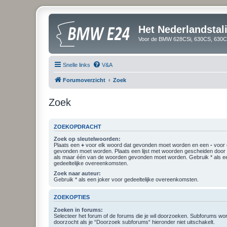
Het Nederlandsta
Voor de BMW 628CSi, 630CS, 630CS
Snelle links
V&A
Forumoverzicht
Zoek
Zoek
ZOEKOPDRACHT
Zoek op sleutelwoorden:
Plaats een
+
voor elk woord dat gevonden moet worden en een
-
voor 
gevonden moet worden. Plaats een lijst met woorden gescheiden doo
als maar één van de woorden gevonden moet worden. Gebruik * als ee
gedeeltelijke overeenkomsten.
Zoek naar auteur:
Gebruik * als een joker voor gedeeltelijke overeenkomsten.
ZOEKOPTIES
Zoeken in forums:
Selecteer het forum of de forums die je wil doorzoeken. Subforums w
doorzocht als je “Doorzoek subforums“ hieronder niet uitschakelt.