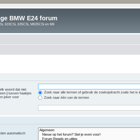
lige BMW E24 forum
i, 633CSi, 635CSi, M635CSi en M6
elk woord dat niet
Zoek naar alle termen of gebruik de zoekopdracht zoals het is 
r een
|
tussen haakjes
n joker voor
Zoek naar één van de termen
orden automatisch