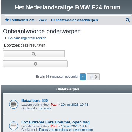
Het Nederlandstalige BMW E24 forum
Forumoverzicht
Zoek
Onbeantwoorde onderwerpen
o
Onbeantwoorde onderwerpen
e
Ga naar uitgebreid zoeken
k
Zoek
Uitgebreid zoeken
1
2
Volgende
Er zijn 36 resultaten gevonden
Onderwerpen
Betaalbare 630
Laatste bericht door
Paul
«
20 mei 2026, 19:43
Geplaatst in
Te koop
Fox Extreme Cars Dreumel, open dag
Laatste bericht door
Paul
«
16 mei 2026, 18:46
Geplaatst in
Foto's van meetings en evenementen