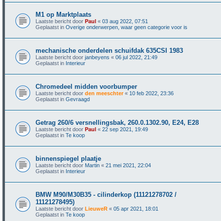
M1 op Marktplaats
Laatste bericht door
Paul
«
03 aug 2022, 07:51
Geplaatst in
Overige onderwerpen, waar geen categorie voor is
mechanische onderdelen schuifdak 635CSI 1983
Laatste bericht door
janbeyens
«
06 jul 2022, 21:49
Geplaatst in
Interieur
Chromedeel midden voorbumper
Laatste bericht door
den meeschter
«
10 feb 2022, 23:36
Geplaatst in
Gevraagd
Getrag 260/6 versnellingsbak, 260.0.1302.90, E24, E28
Laatste bericht door
Paul
«
22 sep 2021, 19:49
Geplaatst in
Te koop
binnenspiegel plaatje
Laatste bericht door
Martin
«
21 mei 2021, 22:04
Geplaatst in
Interieur
BMW M90/M30B35 - cilinderkop (11121278702 /
11121278495)
Laatste bericht door
LieuweR
«
05 apr 2021, 18:01
Geplaatst in
Te koop