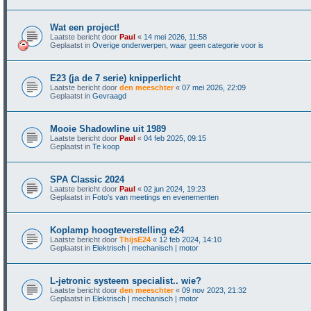
Wat een project!
Laatste bericht door
Paul
«
14 mei 2026, 11:58
Geplaatst in
Overige onderwerpen, waar geen categorie voor is
E23 (ja de 7 serie) knipperlicht
Laatste bericht door
den meeschter
«
07 mei 2026, 22:09
Geplaatst in
Gevraagd
Mooie Shadowline uit 1989
Laatste bericht door
Paul
«
04 feb 2025, 09:15
Geplaatst in
Te koop
SPA Classic 2024
Laatste bericht door
Paul
«
02 jun 2024, 19:23
Geplaatst in
Foto's van meetings en evenementen
Koplamp hoogteverstelling e24
Laatste bericht door
ThijsE24
«
12 feb 2024, 14:10
Geplaatst in
Elektrisch | mechanisch | motor
L-jetronic systeem specialist.. wie?
Laatste bericht door
den meeschter
«
09 nov 2023, 21:32
Geplaatst in
Elektrisch | mechanisch | motor