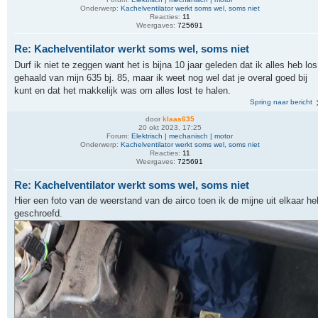
Onderwerp:
Kachelventilator werkt soms wel, soms niet
Reacties:
11
Weergaves:
725691
Re: Kachelventilator werkt soms wel, soms niet
Durf ik niet te zeggen want het is bijna 10 jaar geleden dat ik alles heb los
gehaald van mijn 635 bj. 85, maar ik weet nog wel dat je overal goed bij
kunt en dat het makkelijk was om alles lost te halen.
Spring naar bericht
door
klaas635
20 okt 2023, 17:25
Forum:
Elektrisch | mechanisch | motor
Onderwerp:
Kachelventilator werkt soms wel, soms niet
Reacties:
11
Weergaves:
725691
Re: Kachelventilator werkt soms wel, soms niet
Hier een foto van de weerstand van de airco toen ik de mijne uit elkaar he
geschroefd.