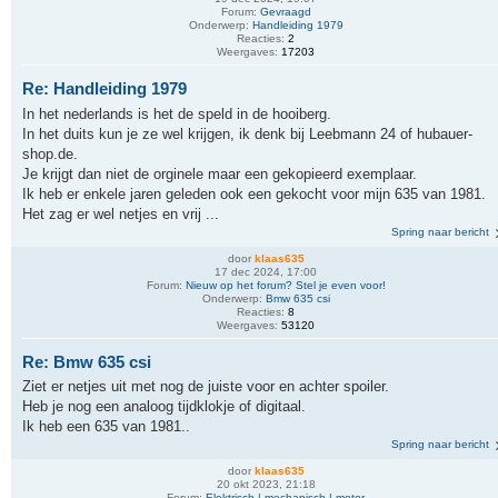
Forum:
Gevraagd
Onderwerp:
Handleiding 1979
Reacties:
2
Weergaves:
17203
Re: Handleiding 1979
In het nederlands is het de speld in de hooiberg.
In het duits kun je ze wel krijgen, ik denk bij Leebmann 24 of hubauer-
shop.de.
Je krijgt dan niet de orginele maar een gekopieerd exemplaar.
Ik heb er enkele jaren geleden ook een gekocht voor mijn 635 van 1981.
Het zag er wel netjes en vrij ...
Spring naar bericht
door
klaas635
17 dec 2024, 17:00
Forum:
Nieuw op het forum? Stel je even voor!
Onderwerp:
Bmw 635 csi
Reacties:
8
Weergaves:
53120
Re: Bmw 635 csi
Ziet er netjes uit met nog de juiste voor en achter spoiler.
Heb je nog een analoog tijdklokje of digitaal.
Ik heb een 635 van 1981..
Spring naar bericht
door
klaas635
20 okt 2023, 21:18
Forum:
Elektrisch | mechanisch | motor