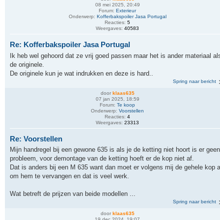
08 mei 2025, 20:49
Forum:
Exterieur
Onderwerp:
Kofferbakspoiler Jasa Portugal
Reacties:
5
Weergaves:
40583
Re: Kofferbakspoiler Jasa Portugal
Ik heb wel gehoord dat ze vrij goed passen maar het is ander materiaal al
de originele.
De originele kun je wat indrukken en deze is hard..
Spring naar bericht
door
klaas635
07 jan 2025, 18:59
Forum:
Te koop
Onderwerp:
Voorstellen
Reacties:
4
Weergaves:
23313
Re: Voorstellen
Mijn handregel bij een gewone 635 is als je de ketting niet hoort is er geen
probleem, voor demontage van de ketting hoeft er de kop niet af.
Dat is anders bij een M 635 want dan moet er volgens mij de gehele kop a
om hem te vervangen en dat is veel werk.
Wat betreft de prijzen van beide modellen ...
Spring naar bericht
door
klaas635
19 dec 2024, 19:07