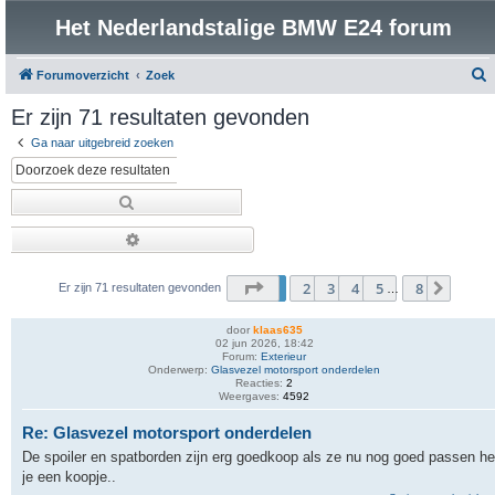
Het Nederlandstalige BMW E24 forum
Forumoverzicht
Zoek
o
Er zijn 71 resultaten gevonden
e
Ga naar uitgebreid zoeken
k
Zoek
Uitgebreid zoeken
Pagina
1
van
8
1
2
3
4
5
8
Volge
Er zijn 71 resultaten gevonden
…
door
klaas635
02 jun 2026, 18:42
Forum:
Exterieur
Onderwerp:
Glasvezel motorsport onderdelen
Reacties:
2
Weergaves:
4592
Re: Glasvezel motorsport onderdelen
De spoiler en spatborden zijn erg goedkoop als ze nu nog goed passen h
je een koopje..