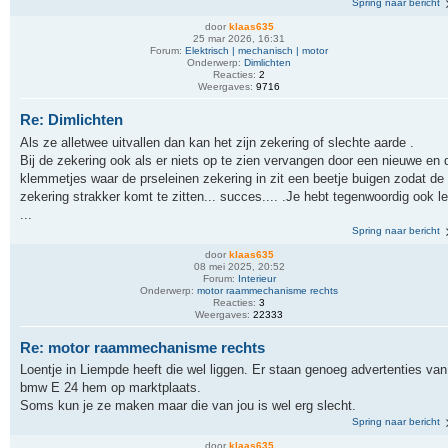
Spring naar bericht
door
klaas635
25 mar 2026, 16:31
Forum:
Elektrisch | mechanisch | motor
Onderwerp:
Dimlichten
Reacties:
2
Weergaves:
9716
Re: Dimlichten
Als ze alletwee uitvallen dan kan het zijn zekering of slechte aarde .
Bij de zekering ook als er niets op te zien vervangen door een nieuwe en 
klemmetjes waar de prseleinen zekering in zit een beetje buigen zodat de
zekering strakker komt te zitten... succes.... .Je hebt tegenwoordig ook l
...
Spring naar bericht
door
klaas635
08 mei 2025, 20:52
Forum:
Interieur
Onderwerp:
motor raammechanisme rechts
Reacties:
3
Weergaves:
22333
Re: motor raammechanisme rechts
Loentje in Liempde heeft die wel liggen. Er staan genoeg advertenties van
bmw E 24 hem op marktplaats.
Soms kun je ze maken maar die van jou is wel erg slecht.
Spring naar bericht
door
klaas635