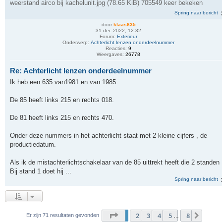
weerstand airco bij kachelunit.jpg (78.65 KiB) 705549 keer bekeken
Spring naar bericht
door
klaas635
31 dec 2022, 12:32
Forum:
Exterieur
Onderwerp:
Achterlicht lenzen onderdeelnummer
Reacties:
9
Weergaves:
26778
Re: Achterlicht lenzen onderdeelnummer
Ik heb een 635 van1981 en van 1985.
De 85 heeft links 215 en rechts 018.
De 81 heeft links 215 en rechts 470.
Onder deze nummers in het achterlicht staat met 2 kleine cijfers , de
productiedatum.
Als ik de mistachterlichtschakelaar van de 85 uittrekt heeft die 2 standen 
Bij stand 1 doet hij ...
Spring naar bericht
Pagina
1
van
8
1
2
3
4
5
8
Volge
Er zijn 71 resultaten gevonden
…