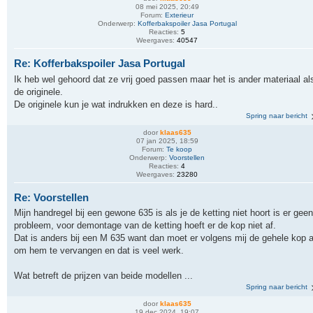
08 mei 2025, 20:49
Forum:
Exterieur
Onderwerp:
Kofferbakspoiler Jasa Portugal
Reacties:
5
Weergaves:
40547
Re: Kofferbakspoiler Jasa Portugal
Ik heb wel gehoord dat ze vrij goed passen maar het is ander materiaal al
de originele.
De originele kun je wat indrukken en deze is hard..
Spring naar bericht
door
klaas635
07 jan 2025, 18:59
Forum:
Te koop
Onderwerp:
Voorstellen
Reacties:
4
Weergaves:
23280
Re: Voorstellen
Mijn handregel bij een gewone 635 is als je de ketting niet hoort is er geen
probleem, voor demontage van de ketting hoeft er de kop niet af.
Dat is anders bij een M 635 want dan moet er volgens mij de gehele kop a
om hem te vervangen en dat is veel werk.
Wat betreft de prijzen van beide modellen ...
Spring naar bericht
door
klaas635
19 dec 2024, 19:07