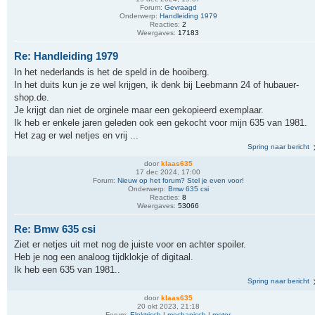
Forum:
Gevraagd
Onderwerp:
Handleiding 1979
Reacties:
2
Weergaves:
17183
Re: Handleiding 1979
In het nederlands is het de speld in de hooiberg.
In het duits kun je ze wel krijgen, ik denk bij Leebmann 24 of hubauer-
shop.de.
Je krijgt dan niet de orginele maar een gekopieerd exemplaar.
Ik heb er enkele jaren geleden ook een gekocht voor mijn 635 van 1981.
Het zag er wel netjes en vrij ...
Spring naar bericht
door
klaas635
17 dec 2024, 17:00
Forum:
Nieuw op het forum? Stel je even voor!
Onderwerp:
Bmw 635 csi
Reacties:
8
Weergaves:
53066
Re: Bmw 635 csi
Ziet er netjes uit met nog de juiste voor en achter spoiler.
Heb je nog een analoog tijdklokje of digitaal.
Ik heb een 635 van 1981..
Spring naar bericht
door
klaas635
20 okt 2023, 21:18
Forum:
Elektrisch | mechanisch | motor