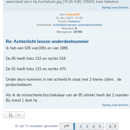
weerstand airco bij kachelunit.jpg (78.65 KiB) 705541 keer bekeken
Spring naar bericht
door
klaas635
31 dec 2022, 12:32
Forum:
Exterieur
Onderwerp:
Achterlicht lenzen onderdeelnummer
Reacties:
9
Weergaves:
26768
Re: Achterlicht lenzen onderdeelnummer
Ik heb een 635 van1981 en van 1985.
De 85 heeft links 215 en rechts 018.
De 81 heeft links 215 en rechts 470.
Onder deze nummers in het achterlicht staat met 2 kleine cijfers , de
productiedatum.
Als ik de mistachterlichtschakelaar van de 85 uittrekt heeft die 2 standen 
Bij stand 1 doet hij ...
Spring naar bericht
Pagina
1
van
8
1
2
3
4
5
8
Volge
Er zijn 71 resultaten gevonden
…