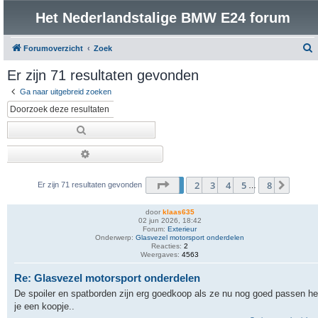
Het Nederlandstalige BMW E24 forum
Forumoverzicht
Zoek
o
Er zijn 71 resultaten gevonden
e
Ga naar uitgebreid zoeken
k
Zoek
Uitgebreid zoeken
Pagina
1
van
8
1
2
3
4
5
8
Volge
Er zijn 71 resultaten gevonden
…
door
klaas635
02 jun 2026, 18:42
Forum:
Exterieur
Onderwerp:
Glasvezel motorsport onderdelen
Reacties:
2
Weergaves:
4563
Re: Glasvezel motorsport onderdelen
De spoiler en spatborden zijn erg goedkoop als ze nu nog goed passen h
je een koopje..