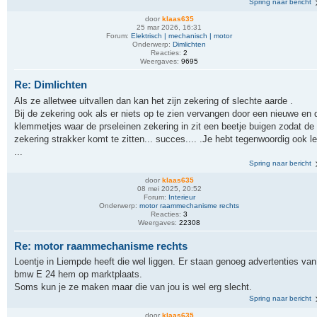
Spring naar bericht
door
klaas635
25 mar 2026, 16:31
Forum:
Elektrisch | mechanisch | motor
Onderwerp:
Dimlichten
Reacties:
2
Weergaves:
9695
Re: Dimlichten
Als ze alletwee uitvallen dan kan het zijn zekering of slechte aarde .
Bij de zekering ook als er niets op te zien vervangen door een nieuwe en 
klemmetjes waar de prseleinen zekering in zit een beetje buigen zodat de
zekering strakker komt te zitten... succes.... .Je hebt tegenwoordig ook l
...
Spring naar bericht
door
klaas635
08 mei 2025, 20:52
Forum:
Interieur
Onderwerp:
motor raammechanisme rechts
Reacties:
3
Weergaves:
22308
Re: motor raammechanisme rechts
Loentje in Liempde heeft die wel liggen. Er staan genoeg advertenties van
bmw E 24 hem op marktplaats.
Soms kun je ze maken maar die van jou is wel erg slecht.
Spring naar bericht
door
klaas635