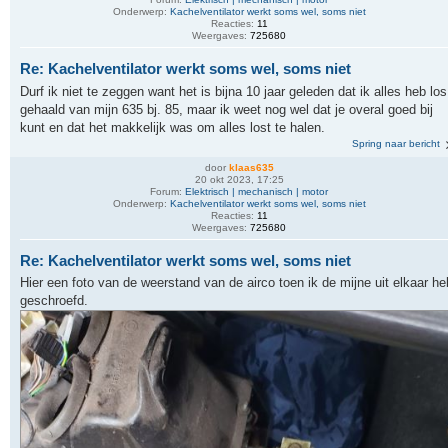
Onderwerp:
Kachelventilator werkt soms wel, soms niet
Reacties:
11
Weergaves:
725680
Re: Kachelventilator werkt soms wel, soms niet
Durf ik niet te zeggen want het is bijna 10 jaar geleden dat ik alles heb los
gehaald van mijn 635 bj. 85, maar ik weet nog wel dat je overal goed bij
kunt en dat het makkelijk was om alles lost te halen.
Spring naar bericht
door
klaas635
20 okt 2023, 17:25
Forum:
Elektrisch | mechanisch | motor
Onderwerp:
Kachelventilator werkt soms wel, soms niet
Reacties:
11
Weergaves:
725680
Re: Kachelventilator werkt soms wel, soms niet
Hier een foto van de weerstand van de airco toen ik de mijne uit elkaar he
geschroefd.