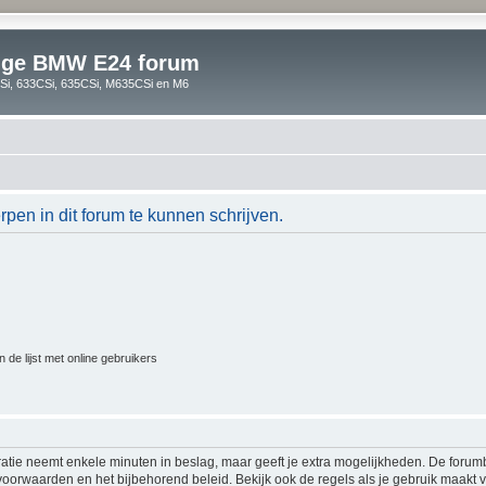
lige BMW E24 forum
i, 633CSi, 635CSi, M635CSi en M6
en in dit forum te kunnen schrijven.
 de lijst met online gebruikers
ratie neemt enkele minuten in beslag, maar geeft je extra mogelijkheden. De foru
voorwaarden en het bijbehorend beleid. Bekijk ook de regels als je gebruik maakt v