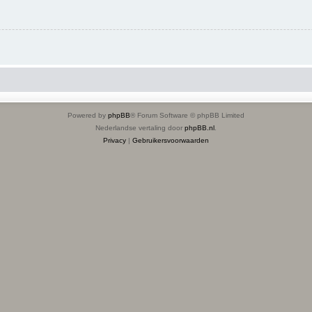
Powered by
phpBB
® Forum Software © phpBB Limited
Nederlandse vertaling door
phpBB.nl
.
Privacy
|
Gebruikersvoorwaarden