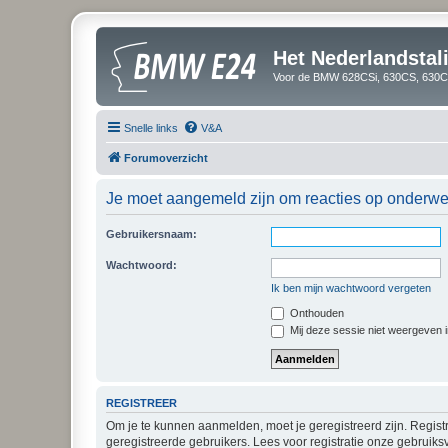
Het Nederlandsta
Voor de BMW 628CSi, 630CS, 630CS
Snelle links
V&A
Forumoverzicht
Je moet aangemeld zijn om reacties op onderwerp
Gebruikersnaam:
Wachtwoord:
Ik ben mijn wachtwoord vergeten
Onthouden
Mij deze sessie niet weergeven in
REGISTREER
Om je te kunnen aanmelden, moet je geregistreerd zijn. Regist
geregistreerde gebruikers. Lees voor registratie onze gebruiks