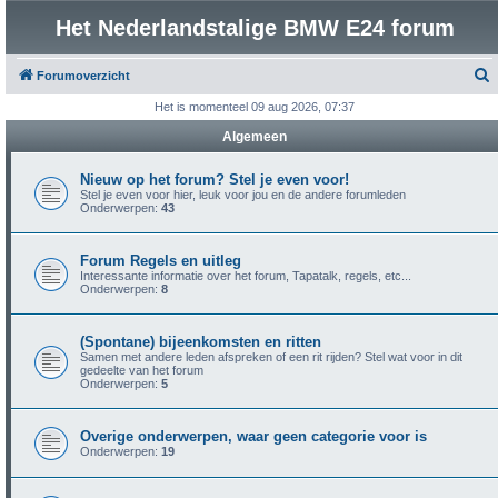
Het Nederlandstalige BMW E24 forum
Forumoverzicht
o
Het is momenteel 09 aug 2026, 07:37
e
Algemeen
k
Nieuw op het forum? Stel je even voor!
Stel je even voor hier, leuk voor jou en de andere forumleden
Onderwerpen:
43
Forum Regels en uitleg
Interessante informatie over het forum, Tapatalk, regels, etc...
Onderwerpen:
8
(Spontane) bijeenkomsten en ritten
Samen met andere leden afspreken of een rit rijden? Stel wat voor in dit
gedeelte van het forum
Onderwerpen:
5
Overige onderwerpen, waar geen categorie voor is
Onderwerpen:
19