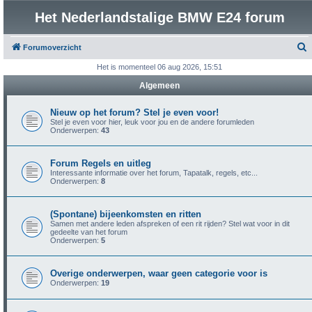
Het Nederlandstalige BMW E24 forum
Forumoverzicht
o
Het is momenteel 06 aug 2026, 15:51
e
Algemeen
k
Nieuw op het forum? Stel je even voor!
Stel je even voor hier, leuk voor jou en de andere forumleden
Onderwerpen:
43
Forum Regels en uitleg
Interessante informatie over het forum, Tapatalk, regels, etc...
Onderwerpen:
8
(Spontane) bijeenkomsten en ritten
Samen met andere leden afspreken of een rit rijden? Stel wat voor in dit
gedeelte van het forum
Onderwerpen:
5
Overige onderwerpen, waar geen categorie voor is
Onderwerpen:
19