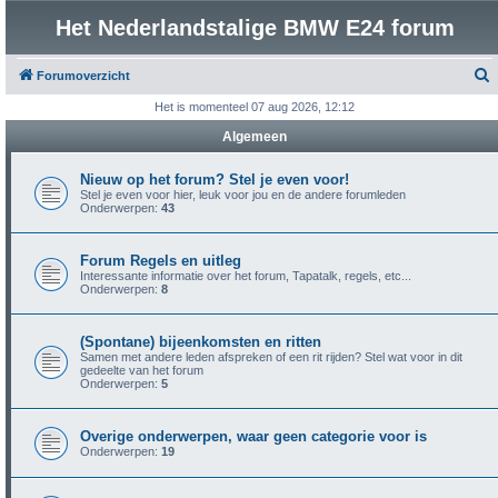
Het Nederlandstalige BMW E24 forum
Forumoverzicht
o
Het is momenteel 07 aug 2026, 12:12
e
Algemeen
k
Nieuw op het forum? Stel je even voor!
Stel je even voor hier, leuk voor jou en de andere forumleden
Onderwerpen:
43
Forum Regels en uitleg
Interessante informatie over het forum, Tapatalk, regels, etc...
Onderwerpen:
8
(Spontane) bijeenkomsten en ritten
Samen met andere leden afspreken of een rit rijden? Stel wat voor in dit
gedeelte van het forum
Onderwerpen:
5
Overige onderwerpen, waar geen categorie voor is
Onderwerpen:
19