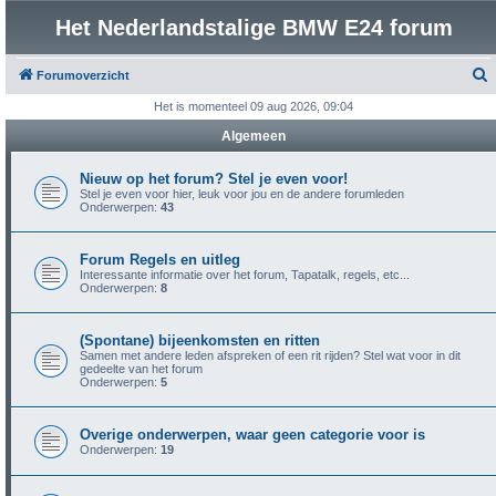
Het Nederlandstalige BMW E24 forum
Forumoverzicht
o
Het is momenteel 09 aug 2026, 09:04
e
Algemeen
k
Nieuw op het forum? Stel je even voor!
Stel je even voor hier, leuk voor jou en de andere forumleden
Onderwerpen:
43
Forum Regels en uitleg
Interessante informatie over het forum, Tapatalk, regels, etc...
Onderwerpen:
8
(Spontane) bijeenkomsten en ritten
Samen met andere leden afspreken of een rit rijden? Stel wat voor in dit
gedeelte van het forum
Onderwerpen:
5
Overige onderwerpen, waar geen categorie voor is
Onderwerpen:
19