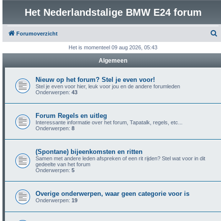
Het Nederlandstalige BMW E24 forum
Forumoverzicht
o
Het is momenteel 09 aug 2026, 05:43
e
Algemeen
k
Nieuw op het forum? Stel je even voor!
Stel je even voor hier, leuk voor jou en de andere forumleden
Onderwerpen:
43
Forum Regels en uitleg
Interessante informatie over het forum, Tapatalk, regels, etc...
Onderwerpen:
8
(Spontane) bijeenkomsten en ritten
Samen met andere leden afspreken of een rit rijden? Stel wat voor in dit
gedeelte van het forum
Onderwerpen:
5
Overige onderwerpen, waar geen categorie voor is
Onderwerpen:
19