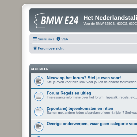
Het Nederlandsta
Voor de BMW 628CSi, 630CS, 630CS
Snelle links
V&A
Forumoverzicht
ALGEMEEN
Nieuw op het forum? Stel je even voor!
Stel je even voor hier, leuk voor jou en de andere forumleden
Forum Regels en uitleg
Interessante informatie over het forum, Tapatalk, regels, etc..
(Spontane) bijeenkomsten en ritten
Samen met andere leden afspreken of een rit rijden? Stel wat 
Overige onderwerpen, waar geen categorie voor