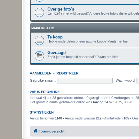
Overige foto's
Een E24 in het wild gespot? Andere leuke foto's die je wilt del
MARKTPLAATS
Te koop
Heb je onderdelen of een auto te koop? Plaats het hier.
Gevraagd
Zoek je een bepaald onderdeel? Plaats het hier.
AANMELDEN
•
REGISTREER
Gebruikersnaam:
Wachtwoord:
WIE IS ER ONLINE
In totaal zijn er
28
gebruikers online :: 0 geregistreerd, 0 verborgen en 2
Het grootste aantal gebruikers online was
642
op 24 okt 2025, 08:28
STATISTIEKEN
Aantal berichten
1140
• Aantal onderwerpen
212
• Aantal leden
105
• Ons 
Forumoverzicht