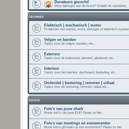
Donateurs gezocht!
Wil je bijdragen aan dit forum? Ontdek de voordelen.
TECHNIEK
Elektrisch | mechanisch | motor
Problemen met starten, motor, lekkages of elektrisch systeem
Velgen en banden
Topics over de velgen, banden, etc...
Exterieur
Topics over de buitenkant, lakwerk, plaatwerk etc...
Interieur
Topics over het interieur, dashboard, bekleding, etc...
Onderstel | besturing | remmen | uitlaat
Topics over de besturing, remmen, uitlaat etc...
FOTO'S
Foto's van jouw shark
Mooie foto's van jouw E24? Plaats ze hier.
Foto's van meetings en evenementen
Mooie foto's gemaakt op een evenement? Plaats ze hier.