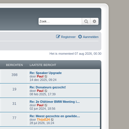
Zoek
Uitgebreid zoeken
Registreer
Aanmelden
Het is momenteel 07 aug 2026, 00:30
BERICHTEN
LAATSTE BERICHT
L
Re: Speaker Upgrade
B
398
a
B
door
Paul
a
e
14 dec 2025, 09:24
e
t
k
s
i
L
Re: Donateurs gezocht!
B
19
r
t
j
a
B
door
Paul
e
k
a
e
08 feb 2025, 17:39
e
i
b
l
t
k
e
a
s
i
L
Re: 2e Oldtimer BMW Meeting i…
B
31
r
r
a
c
t
j
a
B
door
Paul
i
t
e
k
a
e
02 jun 2024, 18:56
e
c
s
i
b
l
h
t
k
h
t
e
a
s
i
L
Re: Meest gezochte en gewilde…
B
t
e
77
r
r
a
c
t
j
t
a
B
door
ThijsE24
b
i
t
e
k
a
e
28 jul 2026, 16:24
e
e
c
s
i
b
l
h
t
k
e
r
h
t