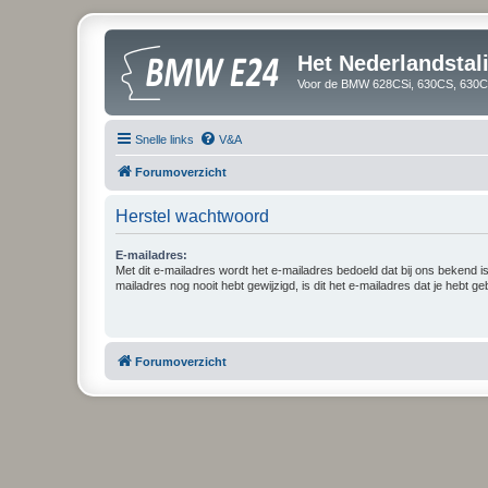
Het Nederlandsta
Voor de BMW 628CSi, 630CS, 630CS
Snelle links
V&A
Forumoverzicht
Herstel wachtwoord
E-mailadres:
Met dit e-mailadres wordt het e-mailadres bedoeld dat bij ons bekend is.
mailadres nog nooit hebt gewijzigd, is dit het e-mailadres dat je hebt gebr
Forumoverzicht