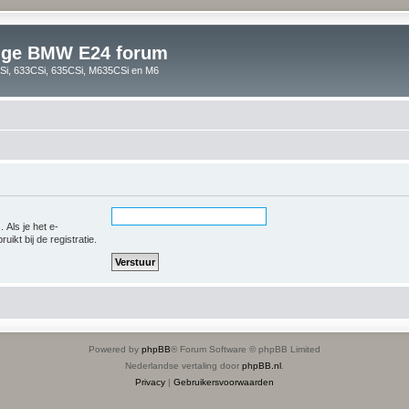
lige BMW E24 forum
i, 633CSi, 635CSi, M635CSi en M6
 Als je het e-
uikt bij de registratie.
Powered by
phpBB
® Forum Software © phpBB Limited
Nederlandse vertaling door
phpBB.nl
.
Privacy
|
Gebruikersvoorwaarden