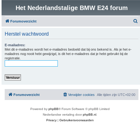
Het Nederlandstalige BMW E24 forum
Forumoverzicht
o
Herstel wachtwoord
e
k
E-mailadres:
Met dit e-mailadres wordt het e-mailadres bedoeld dat bij ons bekend is. Als je het e-
mailadres nog nooit hebt gewijzigd, is dit het e-mailadres dat je hebt gebruikt bij de
registratie.
Forumoverzicht
Verwijder cookies
Alle tijden zijn
UTC+02:00
Powered by
phpBB
® Forum Software © phpBB Limited
Nederlandse vertaling door
phpBB.nl
.
Privacy
|
Gebruikersvoorwaarden