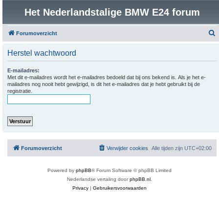
Het Nederlandstalige BMW E24 forum
Forumoverzicht
o
Herstel wachtwoord
e
k
E-mailadres:
Met dit e-mailadres wordt het e-mailadres bedoeld dat bij ons bekend is. Als je het e-
mailadres nog nooit hebt gewijzigd, is dit het e-mailadres dat je hebt gebruikt bij de
registratie.
Forumoverzicht
Verwijder cookies
Alle tijden zijn
UTC+02:00
Powered by
phpBB
® Forum Software © phpBB Limited
Nederlandse vertaling door
phpBB.nl
.
Privacy
|
Gebruikersvoorwaarden