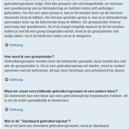
gebruikersgroepen krijgt. Niet alle groepen zijn vrij toegankelijk, ze vereisen
een goedkeuring van je lidmaatschap en hebben soms zelf verborgen
gebruikers. Als het een open groep is, kan je lid worden door op de hiervoor
dienende knop te klikken. Als het een gesloten groep is, kan je je lidmaatschap
aanvragen door op de bijhorende knop te klikken. De groepsleider moet je
aanvraag dan goedkeuren, hij of zij vraagt mogelijk waarom je lid wil worden.
Indien je niet tot een groep toegelaten wordt, moet je de groepsleider niet
lastig vallen, hij of zij heeft een reden om je te weigeren.
Omhoog
Hoe word ik een groepsleider?
Gebruikersgroepen worden door de beheerder gemaakt, deze beslist dus ook
wie de groepsleider is. Als je een gebruikersgroep wil starten, moet je contact
opnemen met de beheerder, dit kan door hem/haar een privébericht te sturen.
Omhoog
Waarom staan verschillende gebruikersgroepen in een andere kleur?
De beheerder kan een kleur aan een gebruikersgroep toegewezen hebben, dit
is om de leden gemakkelijk te herkennen.
Omhoog
Wat is de "Standaard gebruikersgroep"?
Als je lid bent van meerdere gebruikersgroepen, word je standaard