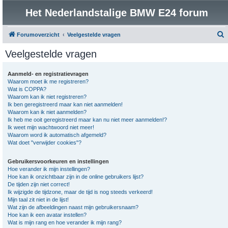
Het Nederlandstalige BMW E24 forum
Forumoverzicht
Veelgestelde vragen
o
Veelgestelde vragen
e
k
Aanmeld- en registratievragen
Waarom moet ik me registreren?
Wat is COPPA?
Waarom kan ik niet registreren?
Ik ben geregistreerd maar kan niet aanmelden!
Waarom kan ik niet aanmelden?
Ik heb me ooit geregistreerd maar kan nu niet meer aanmelden!?
Ik weet mijn wachtwoord niet meer!
Waarom word ik automatisch afgemeld?
Wat doet "verwijder cookies"?
Gebruikersvoorkeuren en instellingen
Hoe verander ik mijn instellingen?
Hoe kan ik onzichtbaar zijn in de online gebruikers lijst?
De tijden zijn niet correct!
Ik wijzigde de tijdzone, maar de tijd is nog steeds verkeerd!
Mijn taal zit niet in de lijst!
Wat zijn de afbeeldingen naast mijn gebruikersnaam?
Hoe kan ik een avatar instellen?
Wat is mijn rang en hoe verander ik mijn rang?