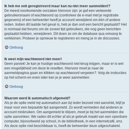
Ik heb me ooit geregistreerd maar kan nu niet meer aanmelden!?
De meest voorkomende oorzaken hiervoor zijn: je gaf een verkeerde
gebruikersnaam of wachtwoord op (controleer de e-mail met je registratie
gegevens) of een beheerder heeft je account verwijderd om één of andere
reden. Indien dit laatste het geval is, heb je dan ooit een bericht geplaatst? Het
is normaal dat forums om de zoveel tijd gebruikers, die nog geen berichten
geplaatst hebben, verwijderen. Dit doen ze om de database qua omvang te
verkleinen. Probeer je opnieuw te registreren en meng je in de discussies.
Omhoog
Ik weet mijn wachtwoord niet meer!
Geen paniek! Je kan je huidige wachtwoord niet terug krijgen, maar er is wel
een mogelijkheid om deze te resetten. Hiervoor moet je naar de
aanmeldpagina gaan en klikken op
wachtwoord vergeten?
. Volg de instructies
op het scherm en even later kan je je weer aanmelden.
Omhoog
Waarom word ik automatisch afgemeld?
Als je de optie
meld mij automatisch aan bij ieder bezoek
niet aanvinkt, blijf je
maar voor een bepaalde tijd aangemeld. Zo wordt vermeden dat anderen je
account misbruiken. Om aangemeld te blijven, moet je bij het aanmelden die
optie aanvinken. We raden dit echter af als je gebruik maakt van een openbare
computer, bijvoorbeeld op school, in de bibliotheek, in een internetcafé, enz.
Als deze optie niet beschikbaar is, heeft de beheerder deze uitgeschakeld.