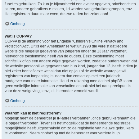
functies gebruiken. Zo kun je bijvoorbeeld een avatar opgeven, privéberichten
sturen, andere gebruikers e-mailen, lid worden van gebruikersgroepen, enz.
Het registreren duurt maar even, dus we raden het zeker aan!
Omhoog
Wat is COPPA?
COPPA is de afkorting voor het Engelse "Children’s Online Privacy and
Protection Act". Dit is een Amerikaanse wet uit 1998 die vereist dat iedere
website die mogelijk gegevens van jongeren onder de 13 jaar verzamelt,
hiervoor de toestemming heeft van de ouders. Deze toestemming moet
schriftelijk of op een andere wijze gegeven worden, zodat de ouders weten dat
de website persoonlijke gegevens van hun kind, jonger dan 13, heeft. Indien je
niet zeker bent of deze wet al dan niet op jou of de website waarop je wil
registreren van toepassing is, neem dan contact op met een juridisch
raadgever voor meer informatie. Houd er rekening mee dat het phpBB-team
geen wettelijke informatie kan verschaffen en ook niet het aanspreekpunt is
voor deze wetgeving, tenzij dit hieronder vermeld wordt.
Omhoog
Waarom kan ik niet registreren?
Mogelijk heeft de beheerder je IP-adres verbannen, of de gebruikersnaam die
je opgeeft verboden. Tevens is het mogelijk dat de beheerder de registratie
mogelijkheid heeft uitgeschakeld om zo de registratie van nieuwe gebruikers
te voorkomen. Neem contact op met de beheerder voor verdere hulp.