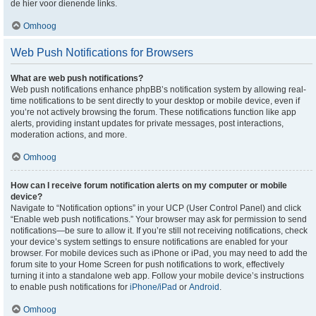
de hier voor dienende links.
Omhoog
Web Push Notifications for Browsers
What are web push notifications?
Web push notifications enhance phpBB’s notification system by allowing real-
time notifications to be sent directly to your desktop or mobile device, even if
you’re not actively browsing the forum. These notifications function like app
alerts, providing instant updates for private messages, post interactions,
moderation actions, and more.
Omhoog
How can I receive forum notification alerts on my computer or mobile
device?
Navigate to “Notification options” in your UCP (User Control Panel) and click
“Enable web push notifications.” Your browser may ask for permission to send
notifications—be sure to allow it. If you’re still not receiving notifications, check
your device’s system settings to ensure notifications are enabled for your
browser. For mobile devices such as iPhone or iPad, you may need to add the
forum site to your Home Screen for push notifications to work, effectively
turning it into a standalone web app. Follow your mobile device’s instructions
to enable push notifications for
iPhone/iPad
or
Android
.
Omhoog