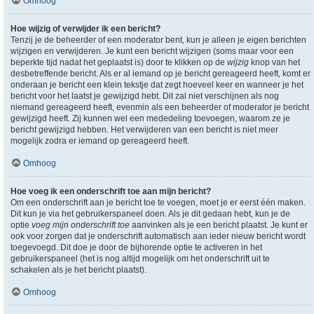
Omhoog
Hoe wijzig of verwijder ik een bericht?
Tenzij je de beheerder of een moderator bent, kun je alleen je eigen berichten
wijzigen en verwijderen. Je kunt een bericht wijzigen (soms maar voor een
beperkte tijd nadat het geplaatst is) door te klikken op de
wijzig
knop van het
desbetreffende bericht. Als er al iemand op je bericht gereageerd heeft, komt er
onderaan je bericht een klein tekstje dat zegt hoeveel keer en wanneer je het
bericht voor het laatst je gewijzigd hebt. Dit zal niet verschijnen als nog
niemand gereageerd heeft, evenmin als een beheerder of moderator je bericht
gewijzigd heeft. Zij kunnen wel een mededeling toevoegen, waarom ze je
bericht gewijzigd hebben. Het verwijderen van een bericht is niet meer
mogelijk zodra er iemand op gereageerd heeft.
Omhoog
Hoe voeg ik een onderschrift toe aan mijn bericht?
Om een onderschrift aan je bericht toe te voegen, moet je er eerst één maken.
Dit kun je via het gebruikerspaneel doen. Als je dit gedaan hebt, kun je de
optie
voeg mijn onderschrift toe
aanvinken als je een bericht plaatst. Je kunt er
ook voor zorgen dat je onderschrift automatisch aan ieder nieuw bericht wordt
toegevoegd. Dit doe je door de bijhorende optie te activeren in het
gebruikerspaneel (het is nog altijd mogelijk om het onderschrift uit te
schakelen als je het bericht plaatst).
Omhoog