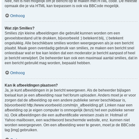
Nee, het is niet mogelijk om je bericht op te maken met HTML code. De meeste
opmaak die je via HTML kan toepassen is ook via BBCode mogelijk.
Omhoog
Wat zijn Smilies?
Smilies zijn kleine afbeeldingen die gebruikt kunnen worden om een
gevoelstoestand uit te drukken, bijvoorbeeld :) betekent blij, :( betekent
ongelukkig. Alle beschikbare smilies worden weergegeven als je een bericht
plaatst. Maak geen overdadig gebruik van smilies, ze maken een bericht snel
onleesbaar wat er toe kan leiden dat een moderator je bericht aanpast of heel
je bericht verwijdert. De beheerder kan ook een maximaal aantal smilies, dat in
een bericht gebruikt mag worden, bepaald hebben.
Omhoog
Kan ik afbeeldingen plaatsen?
Ja, je kunt afbeeldingen in je bericht weergeven. Als de beheerder bijlagen
toelaat kun je een afbeelding naar het forum uploaden. Anders moet je er voor
zorgen dat de afbeelding op een andere publieke server beschikbaar is,
bijvoorbeeld http://www.voorbeeld.com/mijn_afbeelding.gif. Linken naar een
afbeelding op je eigen computer is onmogelijk (tenzij het een publieke server
is). Ook afbeeldingen die een authentificatie vereisen zoals in: Hotmail of
Yahoo mailboxen, een wachtwoord beschermde website, enz. kunnen niet
worden weergegeven. Om een afbeelding weer te geven, moet je de BBCode
tag [img] gebruiken.