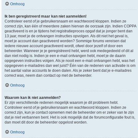
Omhoog
Ik ben geregistreerd maar kan niet aanmelden!
Controleer eerst of je gebruikersnaam en wachtwoord kloppen. Indien ze
correct zijn, kan één of meerdere zaken hiervan de oorzaak zijn. Indien COPPA
geactiveerd is en je tijdens het registratieproces opgaf dat je jonger bent dan
13 jaar, moet je de ontvangen instructies opvolgen. Als dit niet het geval is,
moet je account dan geactiveerd worden? Sommige forums vereisen dat
iedere nieuwe account geactiveerd wordt, ofwel door jezelf of door een
beheerder. Wanneer je je geregistreerd hebt, werd ook medegedeeld of dit al
dan niet nodig is. Indien je een e-mail ontvangen hebt, moet je de daarin
opgegeven instructies volgen. Als je nooit een e-mail ontvangen hebt, was het
opgegeven e-mailadres dan wel juist? Één van de redenen van activatie is om
het aantal valse accounts te doen dalen. Als je zeker bent dat je e-mailadres
correct was, neem dan contact op met de beheerder.
Omhoog
Waarom kan ik niet aanmelden?
Er zijn verschillende redenen mogelijk waarom je dit probleem hebt.
Controleer eerst of je gebruikersnaam en wachtwoord kloppen. Indien ze
correct zijn, kun je contact opnemen met de beheerder om er zeker van te zijn
dat je niet verbannen bent. Het is ook mogelijk dat de forumconfiguratie fout is,
dan moet dit door de beheerder opgelost worden.
Omhoog