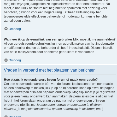
rang niet wijzigen, aangezien ze ingesteld worden door een beheerder. Nu
moet je natuurlijk het forum niet beginnen te spammen met onzinnig veel
berichten, gewoon voor een hogere rang. Dit heeft zelfs mogelijk het
tegenovergestelde effect, een beheerder of moderator kunnen je berichten
aantal doen dalen.
Omhoog
Wanneer ik op de e-maillink van een gebruiker klik, moet ik me aanmelden?
Alleen geregistreerde gebruikers kunnen gebruik maken van het ingebouwde
e-mailformulier (indien de beheerder dit heeft ingeschakeld). Dit om misbruik
van het e-mailsysteem door anonieme gebruikers te voorkomen.
Omhoog
Vragen in verband met het plaatsen van berichten
Hoe plaats ik een onderwerp in een forum of maak een reactie?
Om een nieuw onderwerp in één van de forums te plaatsen of om een reactie
op een onderwerp te maken, klik je op de bijhorende knop op ofwel de pagina
met onderwerpen of in een bepaald onderwerp. Mogelijk moet je je registreren
voor je een nieuw onderwerp kan aanmaken, de permissies die je al dan niet
hebt in het forum staan onderaan de pagina met onderwerpen of in een
onderwerp (de lijst met
je mag geen nieuwe onderwerpen in dit forum
plaatsen, je mag niet antwoorden op een onderwerp in dit forum, enz.
).