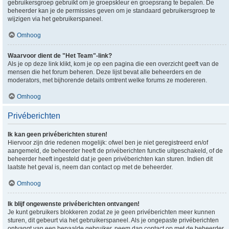
gebruikersgroep gebruikt om je groepskleur en groepsrang te bepalen. De
beheerder kan je de permissies geven om je standaard gebruikersgroep te
wijzigen via het gebruikerspaneel.
Omhoog
Waarvoor dient de "Het Team"-link?
Als je op deze link klikt, kom je op een pagina die een overzicht geeft van de
mensen die het forum beheren. Deze lijst bevat alle beheerders en de
moderators, met bijhorende details omtrent welke forums ze modereren.
Omhoog
Privéberichten
Ik kan geen privéberichten sturen!
Hiervoor zijn drie redenen mogelijk: ofwel ben je niet geregistreerd en/of
aangemeld, de beheerder heeft de privéberichten functie uitgeschakeld, of de
beheerder heeft ingesteld dat je geen privéberichten kan sturen. Indien dit
laatste het geval is, neem dan contact op met de beheerder.
Omhoog
Ik blijf ongewenste privéberichten ontvangen!
Je kunt gebruikers blokkeren zodat ze je geen privéberichten meer kunnen
sturen, dit gebeurt via het gebruikerspaneel. Als je ongepaste privéberichten
ontvangt van een bepaalde gebruiker, neem dan contact op met de beheerder,