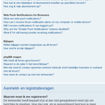
Hoe kan ik een bladwijzer of abonnement instellen op specifieke forums?
Hoe zeg ik mijn abonnement op?
Web Push Notifications for Browsers
What are web push notifications?
How can I receive forum notification alerts on my computer or mobile device?
Will I receive notifications if I am logged out?
Why are the “Enable Push Notifications” buttons disabled?
What if I’m still having trouble receiving notifications?
Bijlagen
Welke bijlagen worden toegestaan op dit forum?
Hoe vind ik al mijn bijlagen?
phpBB vragen
Wie heeft dit forum geschreven?
Waarom is de optie X niet beschikbaar?
Met wie moet ik contact opnemen omtrent misbruik en/of wettelijke kwesties in verband
met dit forum?
Hoe neem ik contact op met een beheerder?
Aanmeld- en registratievragen
Waarom moet ik me registreren?
De beheerder heeft bepaalt of je al dan niet geregistreerd moet zijn om
berichten te plaatsen. Hoe dan ook, als je geregistreerd bent kun je meer