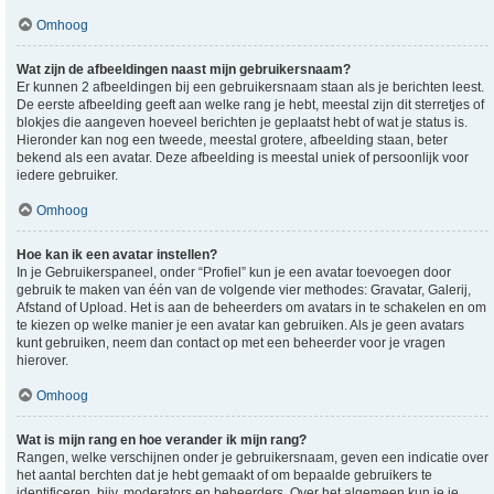
Omhoog
Wat zijn de afbeeldingen naast mijn gebruikersnaam?
Er kunnen 2 afbeeldingen bij een gebruikersnaam staan als je berichten leest.
De eerste afbeelding geeft aan welke rang je hebt, meestal zijn dit sterretjes of
blokjes die aangeven hoeveel berichten je geplaatst hebt of wat je status is.
Hieronder kan nog een tweede, meestal grotere, afbeelding staan, beter
bekend als een avatar. Deze afbeelding is meestal uniek of persoonlijk voor
iedere gebruiker.
Omhoog
Hoe kan ik een avatar instellen?
In je Gebruikerspaneel, onder “Profiel” kun je een avatar toevoegen door
gebruik te maken van één van de volgende vier methodes: Gravatar, Galerij,
Afstand of Upload. Het is aan de beheerders om avatars in te schakelen en om
te kiezen op welke manier je een avatar kan gebruiken. Als je geen avatars
kunt gebruiken, neem dan contact op met een beheerder voor je vragen
hierover.
Omhoog
Wat is mijn rang en hoe verander ik mijn rang?
Rangen, welke verschijnen onder je gebruikersnaam, geven een indicatie over
het aantal berchten dat je hebt gemaakt of om bepaalde gebruikers te
identificeren, bijv. moderators en beheerders. Over het algemeen kun je je