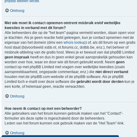
phpBB Ideeën sectie
.
Omhoog
Met wie moet ik contact opnemen omtrent misbruik en/of wettelijke
kwesties in verband met dit forum?
Alle beheerders die op de "het team"-pagina vermeld worden, staan open voor
je klachten. Als je geen reactie hebt gekregen, kun je contact opnemen met de
eigenaar van het domein (dmv een
whois lookup
) of, als dit forum op een gratis
host staat (bijvoorbeeld xsbb.nl, nl.forums.cc, dotbb.be, enz.), het beheer of
misbruik-afdeling van de gratis host. Wees je er bewust van dat phpBB Limited
geen inspraak
heeft en dus in geen enkel geval aansprakelijk gehouden kan
worden over hoe, waar en door wie dit forum gebruikt wordt. Neem
geen
contact op met phpBB Limited met vragen over wettelijke kwesties (zoals
aanspreekbaarheid, ongepaste commentaar, enz.) die
niet direct verband
houden met de phpBB.com-website of de phpBB-software. Als je phpBB
Limited toch e-mailt over deze software die
gebruikt wordt door derden
kun je
een korte, of helemaal geen, reactie verwachten.
Omhoog
Hoe neem ik contact op met een beheerder?
Alle gebruikers van het forum kunnen gebruik maken van het “Contact”-
formulier als deze optie is ingeschakeld door de beheerders.
Leden van het forum kunnen ook gebruik maken van de “Het Team”-link.
Omhoog