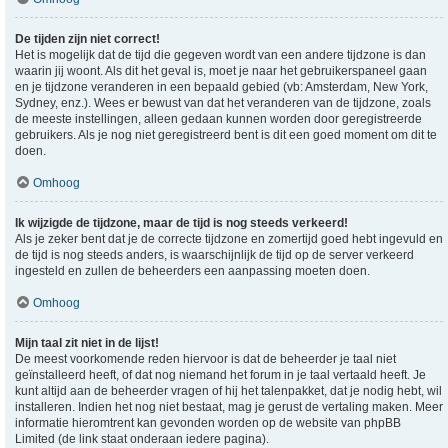
De tijden zijn niet correct!
Het is mogelijk dat de tijd die gegeven wordt van een andere tijdzone is dan
waarin jij woont. Als dit het geval is, moet je naar het gebruikerspaneel gaan
en je tijdzone veranderen in een bepaald gebied (vb: Amsterdam, New York,
Sydney, enz.). Wees er bewust van dat het veranderen van de tijdzone, zoals
de meeste instellingen, alleen gedaan kunnen worden door geregistreerde
gebruikers. Als je nog niet geregistreerd bent is dit een goed moment om dit te
doen.
Omhoog
Ik wijzigde de tijdzone, maar de tijd is nog steeds verkeerd!
Als je zeker bent dat je de correcte tijdzone en zomertijd goed hebt ingevuld en
de tijd is nog steeds anders, is waarschijnlijk de tijd op de server verkeerd
ingesteld en zullen de beheerders een aanpassing moeten doen.
Omhoog
Mijn taal zit niet in de lijst!
De meest voorkomende reden hiervoor is dat de beheerder je taal niet
geïnstalleerd heeft, of dat nog niemand het forum in je taal vertaald heeft. Je
kunt altijd aan de beheerder vragen of hij het talenpakket, dat je nodig hebt, wil
installeren. Indien het nog niet bestaat, mag je gerust de vertaling maken. Meer
informatie hieromtrent kan gevonden worden op de website van phpBB
Limited (de link staat onderaan iedere pagina).