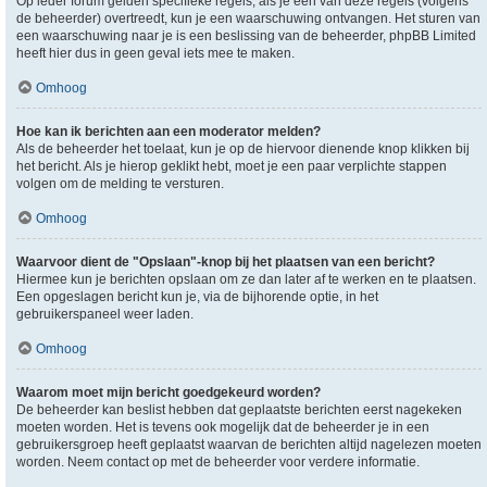
Op ieder forum gelden specifieke regels, als je één van deze regels (volgens
de beheerder) overtreedt, kun je een waarschuwing ontvangen. Het sturen van
een waarschuwing naar je is een beslissing van de beheerder, phpBB Limited
heeft hier dus in geen geval iets mee te maken.
Omhoog
Hoe kan ik berichten aan een moderator melden?
Als de beheerder het toelaat, kun je op de hiervoor dienende knop klikken bij
het bericht. Als je hierop geklikt hebt, moet je een paar verplichte stappen
volgen om de melding te versturen.
Omhoog
Waarvoor dient de "Opslaan"-knop bij het plaatsen van een bericht?
Hiermee kun je berichten opslaan om ze dan later af te werken en te plaatsen.
Een opgeslagen bericht kun je, via de bijhorende optie, in het
gebruikerspaneel weer laden.
Omhoog
Waarom moet mijn bericht goedgekeurd worden?
De beheerder kan beslist hebben dat geplaatste berichten eerst nagekeken
moeten worden. Het is tevens ook mogelijk dat de beheerder je in een
gebruikersgroep heeft geplaatst waarvan de berichten altijd nagelezen moeten
worden. Neem contact op met de beheerder voor verdere informatie.