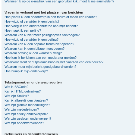
Wanneer ik op de e-maillink van een gebruiker klik, moet ik me aanmelden?
Vragen in verband met het plaatsen van berichten
Hoe plaats ik een onderwerp in een forum of maak een reactie?
Hoe wijzig of verwijder ik een bericht?
Hoe voeg ik een onderschrift toe aan mijn bericht?
Hoe maak ik een peiling?
Waarom kan ik niet meer peilingsopties toevoegen?
Hoe wijzig of verwijder ik een peiling?
Waarom kan ik een bepaald forum niet openen?
Waarom kan ik geen bijlagen toevoegen?
Waarom ontving ik een waarschuwing?
Hoe kan ik berichten aan een moderator melden?
Waarvoor dient de "Opslaan"-knop bij het plaatsen van een bericht?
Waarom moet mijn bericht goedgekeurd worden?
Hoe bump ik mijn onderwerp?
Tekstopmaak en onderwerp soorten
Wat is BBCode?
Kan ik HTML gebruiken?
Wat zijn Smilies?
Kan ik afbeeldingen plaatsen?
Wat zijn globale mededelingen?
Wat zijn mededelingen?
Wat zijn sticky onderwerpen?
Wat zijn gesloten onderwerpen?
Wat zijn onderwerpiconen?
Gebruikers en gebruikersgroepen