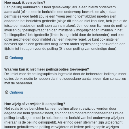
Hoe maak ik een peiling?
Een peiling aanmaken is heel gemakkelijk, als je een nieuw onderwerp
aanmaakt (of het eerste bericht in een onderwerp bewerkt en als je daar
permissies voor hebt) zou je een "voeg peiling toe" tabblad moeten zien
onderaan het berichten-gedeelte (als je dit tabblad niet kan zien, heb je niet de
juiste permissies om peilingen aan te maken). Je moet een titel voor de peiling
invullen bij "peilingsvraag" en dan minstens 2 mogelijkheden invullen in het
"peilingopties"-tekstgedeelte (limiet is ingesteld door de beheerder), met elke
optie gescheiden door middel van een nieuwe regel. Je kunt ook instellen
hoeveel opties een gebruiker mag kiezen onder "opties per gebruiker" en een
tijdslimiet in dagen voor de peiling (0 is een peiling van oneindige duur).
Omhoog
Waarom kan ik niet meer peilingsopties toevoegen?
De limiet voor de peilingsopties is ingesteld door de beheerder. Indien je meer
opties denkt nodig te hebben dan het toegestane aantal, neem dan contact op
met de beheerder.
Omhoog
Hoe wijzig of verwijder ik een peiling?
Net zoals bij de berichten kan een peiling alleen gewijzigd worden door
degene die hem gemaakt heeft, en door een moderator of beheerder. Om de
peiling te wijzigen moet je het allereerste bericht van het onderwerp wijzigen
(hieraan is de peiling gekoppeld). Als er nog geen stemmen zijn uitgebracht,
kunnen gebruikers de peiling verwijderen of iedere peilingsoptie wijzigen.