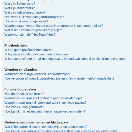
Wat zijn Beheerders?
Wat zijn Moderators?
Wat zijn gebruikersgroepen?
Hoe word ik lid van een gebruikersgroep?
Hoe word ik een groepsleider?
Waarom staan verschillende gebruikersgroepen in een andere kleur?
Wat is de "Standaard gebruikersgroep"?
Waarvoor dient de "Het Team"-link?
Privéberichten
Ik kan geen privéberichten sturen!
Ik blijf ongewenste privéberichten ontvangen!
Ik heb spam of een e-mail met ongepaste inhoud van iemand op dit forum ontvangen!
Vrienden en vijanden
Waarvoor dient mijn vrienden- en vijandenlijst?
Hoe verwijder of voeg ik gebruikers toe aan mijn vrienden- en/of vijandenlijst?
Forums doorzoeken
Hoe doorzoek ik het forum?
Waarom levert mijn zoekopdracht geen resultaten op?
Waarom resulteert mijn zoekopdracht in een lege pagina?
Hoe zoek ik een gebruiker?
Hoe kan ik mijn eigen berichten en onderwerpen vinden?
Onderwerpabonnementen en bladwijzers
Wat is het verschil tussen een bladwijzer en abonnement?
Hoe kan ik een bladwijzer of abonnement instellen op specifieke onderwerpen?